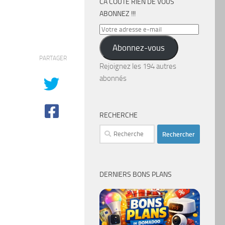
CA COÛTE RIEN DE VOUS
ABONNEZ !!!
Votre
adresse
Abonnez-vous
e-
PARTAGER
mail
Rejoignez les 194 autres
abonnés
RECHERCHE
Rechercher :
DERNIERS BONS PLANS