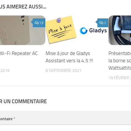
S AIMEREZ AUSSI...
13
2
Wi-Fi Repeater AC
Mise à jour de Gladys
Présentat
Assistant vers la 4.5 !!!
la borne s
Wattsattit
T 2016
8 SEPTEMBRE 2021
19 FÉVRIER
ER UN COMMENTAIRE
entaire
*