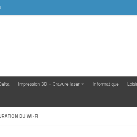
t
Delta
Impression 3D – Gravure laser
Informatique
Loisi
URATION DU WI-FI