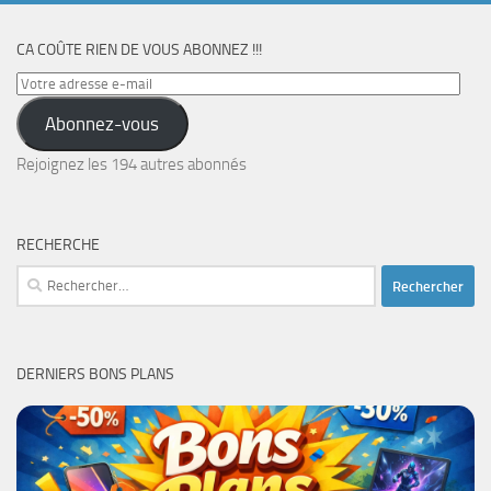
CA COÛTE RIEN DE VOUS ABONNEZ !!!
Votre
adresse
Abonnez-vous
e-
mail
Rejoignez les 194 autres abonnés
RECHERCHE
Rechercher :
DERNIERS BONS PLANS