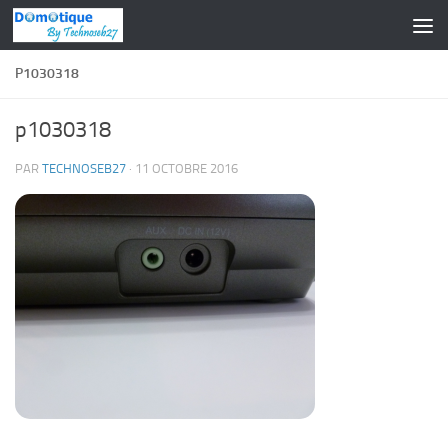
Skip to content
P1030318
p1030318
PAR
TECHNOSEB27
·
11 OCTOBRE 2016