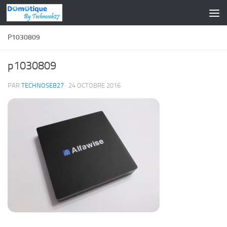
Skip to content
P1030809
p1030809
PAR
TECHNOSEB27
·
24 OCTOBRE 2016