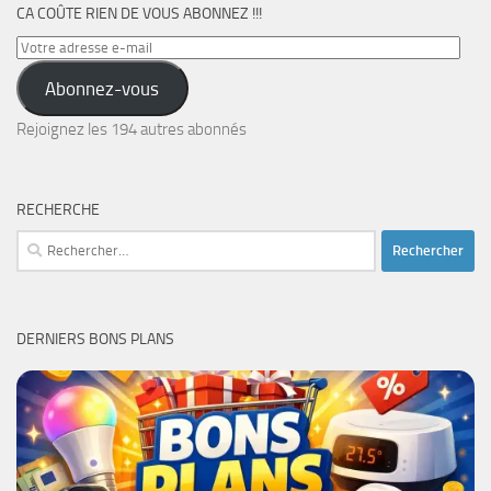
CA COÛTE RIEN DE VOUS ABONNEZ !!!
Votre
adresse
Abonnez-vous
e-
mail
Rejoignez les 194 autres abonnés
RECHERCHE
Rechercher :
DERNIERS BONS PLANS