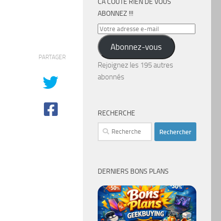
CA COÛTE RIEN DE VOUS
ABONNEZ !!!
Votre
adresse
Abonnez-vous
e-
PARTAGER
mail
Rejoignez les 195 autres
abonnés
RECHERCHE
Rechercher :
DERNIERS BONS PLANS