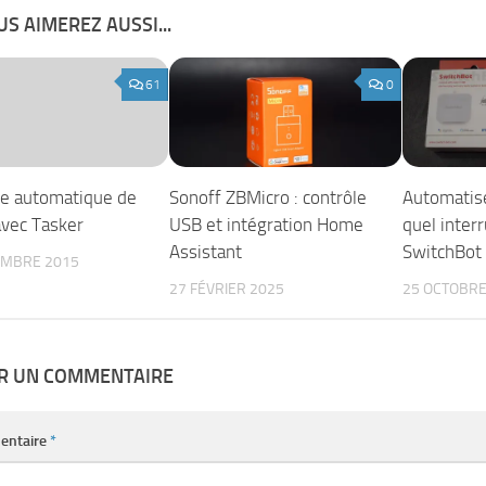
S AIMEREZ AUSSI...
61
0
e automatique de
Sonoff ZBMicro : contrôle
Automatis
avec Tasker
USB et intégration Home
quel inter
Assistant
SwitchBot
EMBRE 2015
27 FÉVRIER 2025
25 OCTOBRE
ER UN COMMENTAIRE
entaire
*