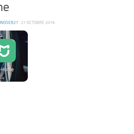
ne
HNOSEB27
·
27 OCTOBRE 2016