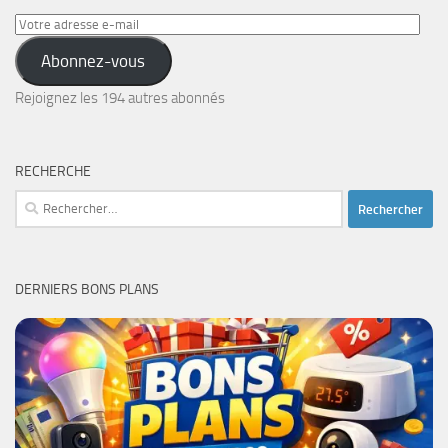
Votre
adresse
Abonnez-vous
e-
mail
Rejoignez les 194 autres abonnés
RECHERCHE
Rechercher :
DERNIERS BONS PLANS