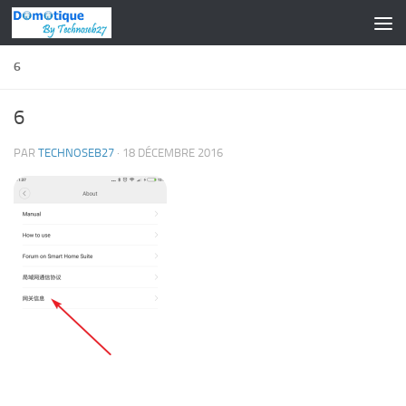
Skip to content
6
6
PAR
TECHNOSEB27
·
18 DÉCEMBRE 2016