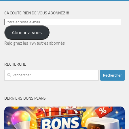
CA COÛTE RIEN DE VOUS ABONNEZ !!!
Votre
adresse
Abonnez-vous
e-
mail
Rejoignez les 194 autres abonnés
RECHERCHE
Rechercher :
DERNIERS BONS PLANS