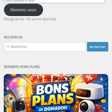
Votre
adresse
Abonnez-vous
e-
mail
Rejoignez les 194 autres abonnés
RECHERCHE
Rechercher :
DERNIERS BONS PLANS