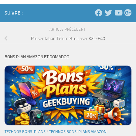
SUIVRE :
ARTICLE PRÉCÉDENT
Présentation Télémètre Laser KXL-E40
BONS PLAN AMAZON ET DOMADOO
TECHNOS BONS-PLANS
/
TECHNOS BONS-PLANS AMAZON