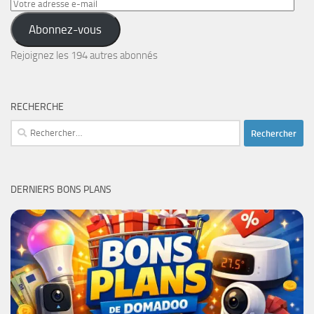
Votre
adresse
Abonnez-vous
e-
mail
Rejoignez les 194 autres abonnés
RECHERCHE
Rechercher :
DERNIERS BONS PLANS