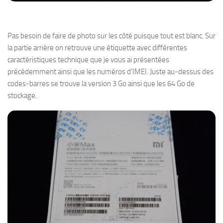
Pas besoin de faire de photo sur les côté puisque tout est blanc. Sur
la partie arrière on retrouve une étiquette avec différentes
caractéristiques technique que je vous ai présentées
précédemment ainsi que les numéros d’IMEI. Juste au-dessus des
codes-barres se trouve la version 3 Go ainsi que les 64 Go de
stockage.