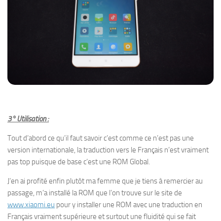
3° Utilisation :
Tout d’abord ce qu’il faut savoir c’est comme ce n’est pas une
version internationale, la traduction vers le Français n’est vraiment
pas top puisque de base c’est une ROM Global.
J’en ai profité enfin plutôt ma femme que je tiens à remercier au
passage, m’a installé la ROM que l’on trouve sur le site de
www.xiaomi.eu
pour y installer une ROM avec une traduction en
Français vraiment supérieure et surtout une fluidité qui se fait