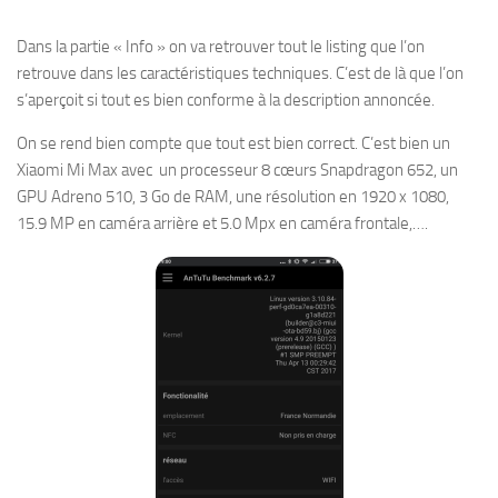
Dans la partie « Info » on va retrouver tout le listing que l’on
retrouve dans les caractéristiques techniques. C’est de là que l’on
s’aperçoit si tout es bien conforme à la description annoncée.
On se rend bien compte que tout est bien correct. C’est bien un
Xiaomi Mi Max avec un processeur 8 cœurs Snapdragon 652, un
GPU Adreno 510, 3 Go de RAM, une résolution en 1920 x 1080,
15.9 MP en caméra arrière et 5.0 Mpx en caméra frontale,….