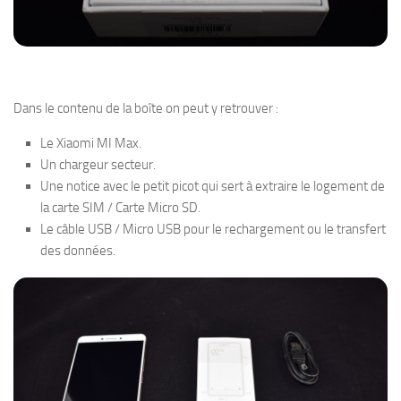
Dans le contenu de la boîte on peut y retrouver :
Le Xiaomi MI Max.
Un chargeur secteur.
Une notice avec le petit picot qui sert à extraire le logement de
la carte SIM / Carte Micro SD.
Le câble USB / Micro USB pour le rechargement ou le transfert
des données.