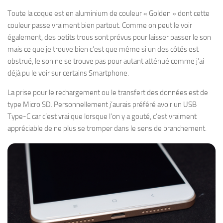
Toute la coque est en aluminium de couleur « Golden » dont cette
couleur passe vraiment bien partout. Comme on peut le voir
également, des petits trous sont prévus pour laisser passer le son
mais ce que je trouve bien c’est que même si un des côtés est
obstrué, le son ne se trouve pas pour autant atténué comme j’ai
déjà pu le voir sur certains Smartphone.
La prise pour le rechargement ou le transfert des données est de
type Micro SD. Personnellement j’aurais préféré avoir un USB
Type-C car c’est vrai que lorsque l’on y a gouté, c’est vraiment
appréciable de ne plus se tromper dans le sens de branchement.