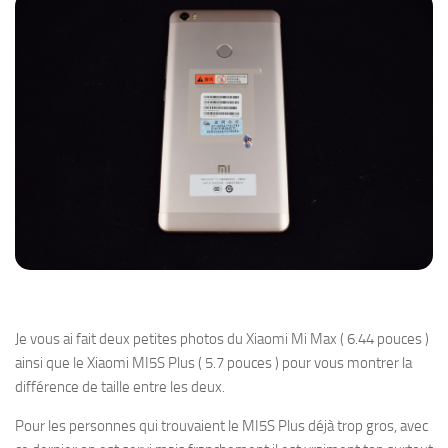
Je vous ai fait deux petites photos du Xiaomi Mi Max ( 6.44 pouces )
ainsi que le Xiaomi MI5S Plus ( 5.7 pouces ) pour vous montrer la
différence de taille entre les deux.
Pour les personnes qui trouvaient le MI5S Plus déjà trop gros, avec