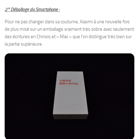
2° Déballage du Smartphone :
Pour ne pas changer dans sa coutume, Xiaomi à une nouvelle fois
de plus misé sur un emballage vraiment très sobre avec seulement
des écritures en Chinois et « Max » que l’on distingue très bien sur
la partie supérieure.