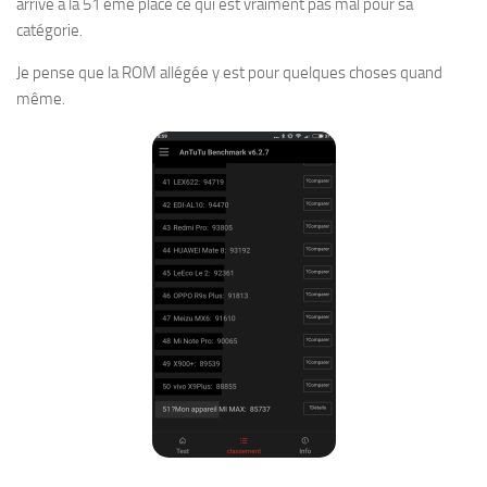
arrive à la 51 ème place ce qui est vraiment pas mal pour sa
catégorie.
Je pense que la ROM allégée y est pour quelques choses quand
même.