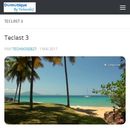
Skip to content
TECLAST 3
Teclast 3
PAR
TECHNOSEB27
·
1 MAI 2017