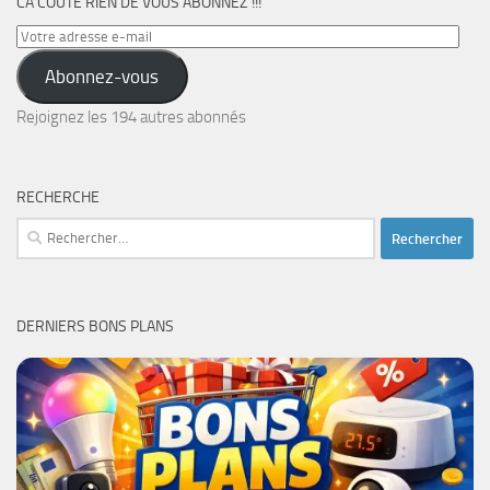
CA COÛTE RIEN DE VOUS ABONNEZ !!!
Votre
adresse
Abonnez-vous
e-
mail
Rejoignez les 194 autres abonnés
RECHERCHE
Rechercher :
DERNIERS BONS PLANS