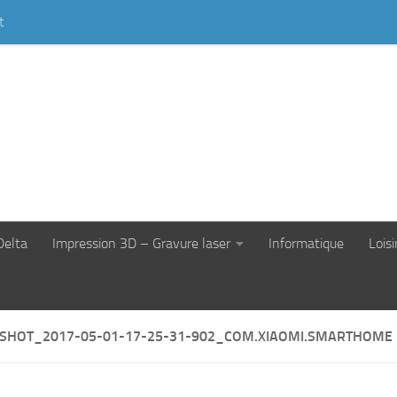
t
Delta
Impression 3D – Gravure laser
Informatique
Loisi
SHOT_2017-05-01-17-25-31-902_COM.XIAOMI.SMARTHOME