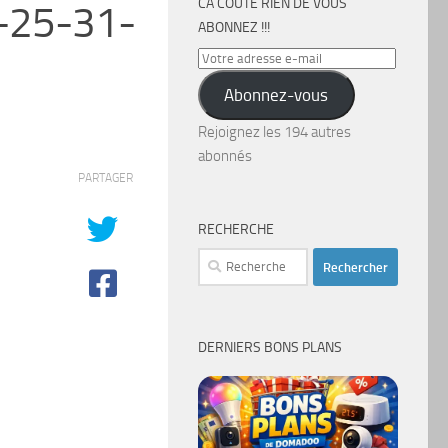
CA COÛTE RIEN DE VOUS
-25-31-
ABONNEZ !!!
Votre
adresse
Abonnez-vous
e-
mail
Rejoignez les 194 autres
abonnés
PARTAGER
RECHERCHE
Rechercher :
DERNIERS BONS PLANS