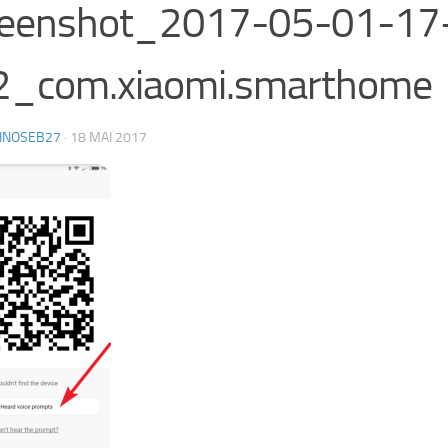
reenshot_2017-05-01-17
2_com.xiaomi.smarthome
HNOSEB27
·
18 MAI 2017