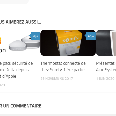
S AIMEREZ AUSSI...
4
4
le pack sécurité de
Thermostat connecté de
Présentati
box Delta depuis
chez Somfy 1 ère partie
Ajax Syst
 d’Apple
29 NOVEMBRE 2017
1 JUIN 2020
020
ER UN COMMENTAIRE