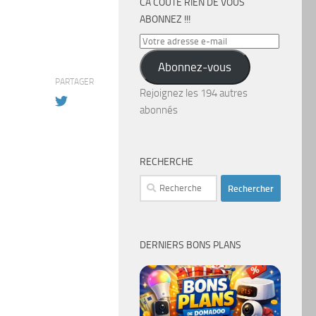
CA COÛTE RIEN DE VOUS
ABONNEZ !!!
Votre
adresse
Abonnez-vous
e-
PARTAGER
mail
Rejoignez les 194 autres
abonnés
RECHERCHE
Rechercher :
DERNIERS BONS PLANS