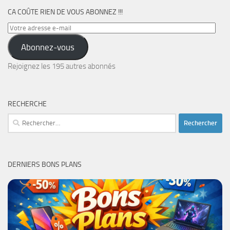
CA COÛTE RIEN DE VOUS ABONNEZ !!!
Votre
adresse
Abonnez-vous
e-
mail
Rejoignez les 195 autres abonnés
RECHERCHE
Rechercher :
DERNIERS BONS PLANS