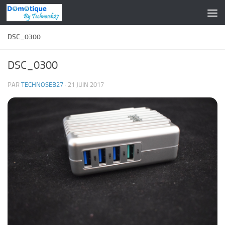
Skip to content
DSC_0300
DSC_0300
PAR
TECHNOSEB27
·
21 JUIN 2017