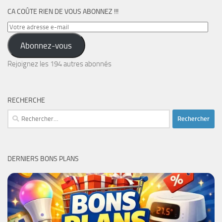
CA COÛTE RIEN DE VOUS ABONNEZ !!!
Votre
adresse
Abonnez-vous
e-
mail
Rejoignez les 194 autres abonnés
RECHERCHE
Rechercher :
DERNIERS BONS PLANS