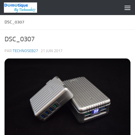
Skip to content
DSC_0307
DSC_0307
PAR
TECHNOSEB27
·
21 JUIN 2017