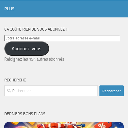
PLUS
CA COÛTE RIEN DE VOUS ABONNEZ !!!
Votre
adresse
Abonnez-vous
e-
mail
Rejoignez les 194 autres abonnés
RECHERCHE
Rechercher :
DERNIERS BONS PLANS