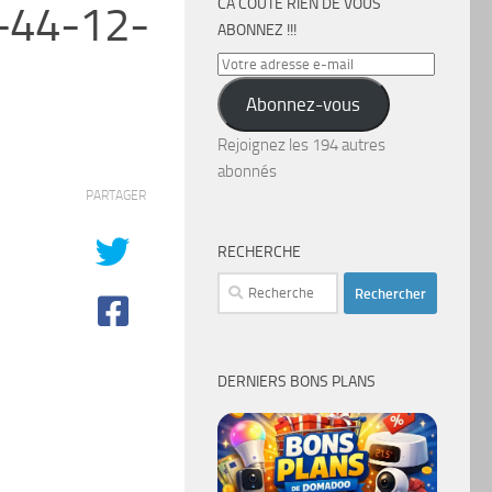
CA COÛTE RIEN DE VOUS
-44-12-
ABONNEZ !!!
Votre
adresse
Abonnez-vous
e-
mail
Rejoignez les 194 autres
abonnés
PARTAGER
RECHERCHE
Rechercher :
DERNIERS BONS PLANS