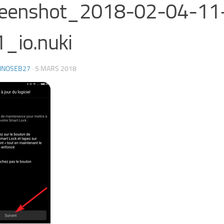
reenshot_2018-02-04-11
_io.nuki
HNOSEB27
·
5 MARS 2018