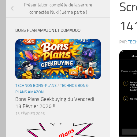
Sc
Présentation complète de la serrure
connectée Nuki ( 2ème partie )
141
BONS PLAN AMAZON ET DOMADOO
PAR
TEC
TECHNOS BONS-PLANS
/
TECHNOS BONS-
PLANS AMAZON
Bons Plans Geekbuying du Vendredi
13 Février 2026 !!!
13 FÉVRIER 2026