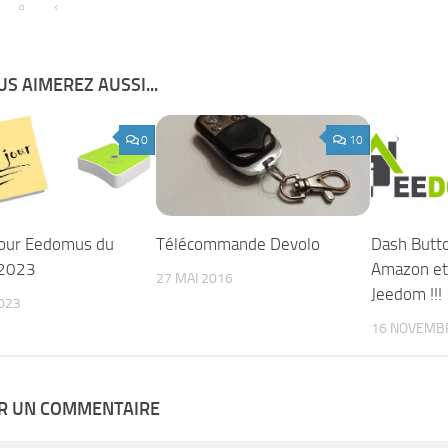
S AIMEREZ AUSSI...
0
10
jour Eedomus du
Télécommande Devolo
Dash Butt
2023
Amazon et 
27 MAI 2016
Jeedom !!!
2023
16 NOVEMB
ER UN COMMENTAIRE