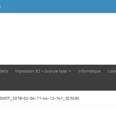
t
Delta
Impression 3D – Gravure laser
Informatique
Loisi
SHOT_2018-02-04-11-44-12-141_IO.NUKI