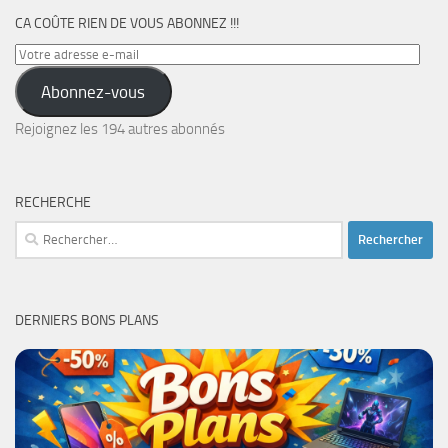
CA COÛTE RIEN DE VOUS ABONNEZ !!!
Votre
adresse
Abonnez-vous
e-
mail
Rejoignez les 194 autres abonnés
RECHERCHE
Rechercher :
DERNIERS BONS PLANS