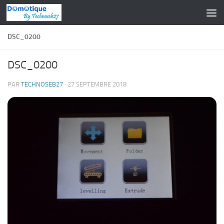
Skip to content
DSC_0200
DSC_0200
PAR
TECHNOSEB27
·
27 SEPTEMBRE 2018