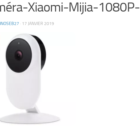
méra-Xiaomi-Mijia-1080P
HNOSEB27
·
17 JANVIER 2019