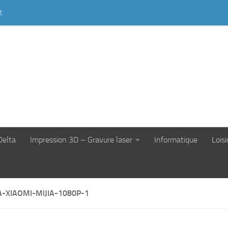
t
Delta
Impression 3D – Gravure laser
Informatique
Loisi
-XIAOMI-MIJIA-1080P-1