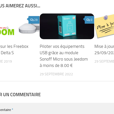
S AIMEREZ AUSSI...
29
0
sur les Freebox
Piloter vos équipements
Mise à jo
 Delta S
USB grâce au module
29/09/20
Sonoff Micro sous Jeedom
RE 2019
29 SEPTEMB
à moins de 8.00 €
29 SEPTEMBRE 2022
ER UN COMMENTAIRE
entaire
*