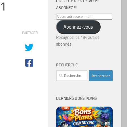
CA COÛTE RIEN DE VOUS
-1
ABONNEZ !!!
Votre
adresse
Abonnez-vous
e-
PARTAGER
mail
Rejoignez les 194 autres
abonnés
RECHERCHE
Rechercher :
DERNIERS BONS PLANS