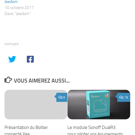
Jeedom
10 octobre 2017
Dans "Jeedom"
PARTAGER
VOUS AIMEREZ AUSSI...
9
19
Le module Sonoff DualR3
Présentation du Boîtier
pour piloter vos équipements
connecté Xee