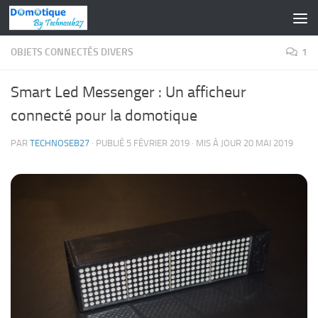
Skip to content
OBJETS CONNECTÉS DIVERS
1
Smart Led Messenger : Un afficheur
connecté pour la domotique
PAR
TECHNOSEB27
· PUBLIÉ
5 FÉVRIER 2019
· MIS À JOUR
20 MAI 2019