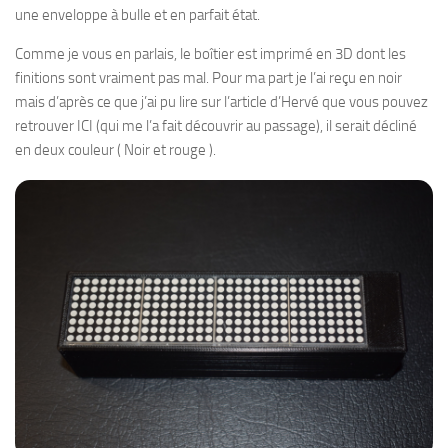
une enveloppe à bulle et en parfait état.
Comme je vous en parlais, le boîtier est imprimé en 3D dont les
finitions sont vraiment pas mal. Pour ma part je l’ai reçu en noir
mais d’après ce que j’ai pu lire sur l’article d’Hervé que vous pouvez
retrouver ICI (qui me l’a fait découvrir au passage), il serait décliné
en deux couleur ( Noir et rouge ).