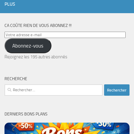
PLUS
CA COÛTE RIEN DE VOUS ABONNEZ !!!
Votre
adresse
Abonnez-vous
e-
mail
Rejoignez les 195 autres abonnés
RECHERCHE
Rechercher :
DERNIERS BONS PLANS