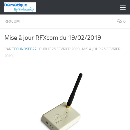
Skip to content
RFXCOM
0
Mise à jour RFXcom du 19/02/2019
PAR
TECHNOSEB27
· PUBLIÉ
25 FÉVRIER 2019
· MIS À JOUR
25 FÉVRIER
2019