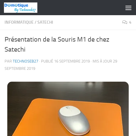
Skip to content
INFORMATIQUE
/
SATECHI
4
Présentation de la Souris M1 de chez
Satechi
PAR
TECHNOSEB27
· PUBLIÉ
16 SEPTEMBRE 2019
· MIS À JOUR
29
SEPTEMBRE 2019