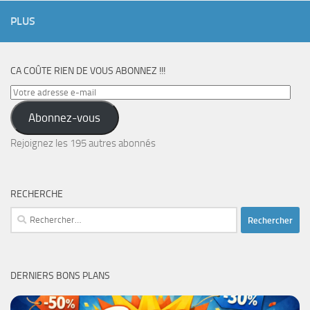
PLUS
CA COÛTE RIEN DE VOUS ABONNEZ !!!
Votre
adresse
Abonnez-vous
e-
mail
Rejoignez les 195 autres abonnés
RECHERCHE
Rechercher :
DERNIERS BONS PLANS