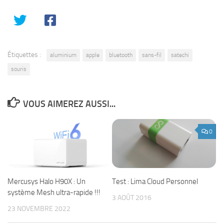
Étiquettes :
aluminium
apple
bluetooth
sans-fil
satechi
souris
VOUS AIMEREZ AUSSI...
0
Mercusys Halo H90X : Un
Test : Lima Cloud Personnel
système Mesh ultra-rapide !!!
3 AOÛT 2016
23 NOVEMBRE 2022