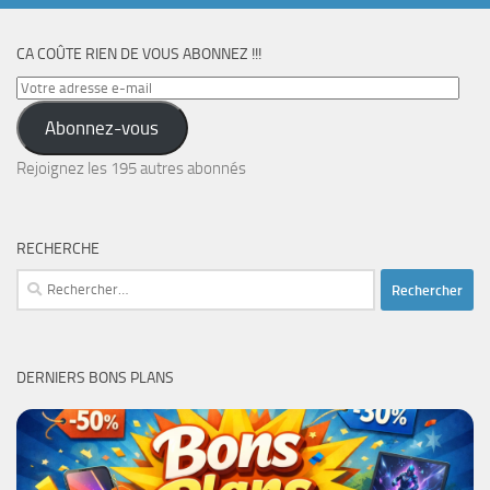
CA COÛTE RIEN DE VOUS ABONNEZ !!!
Votre
adresse
Abonnez-vous
e-
mail
Rejoignez les 195 autres abonnés
RECHERCHE
Rechercher :
DERNIERS BONS PLANS