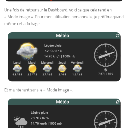
Une fois de retour sur le Dashboard, voici ce que cela rend en
« Mode image ». Pour mon utilisation personnelle, je préfère quand
même cet affichage.
Et maintenant sans le « Mode image ».