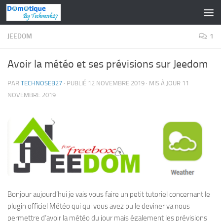
Skip to content
JEEDOM
1
Avoir la météo et ses prévisions sur Jeedom
PAR
TECHNOSEB27
· PUBLIÉ
12 NOVEMBRE 2019
· MIS À JOUR
11
NOVEMBRE 2019
Bonjour aujourd’hui je vais vous faire un petit tutoriel concernant le
plugin officiel Météo qui qui vous avez pu le deviner va nous
permettre d’avoir la météo du jour mais également les prévisions