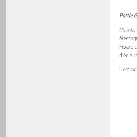
Partie é
Mainten
électri
Fibaro 
d’éclai
Il est a