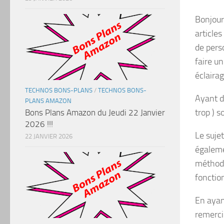
Bonjour
articles
de pers
faire u
éclairag
TECHNOS BONS-PLANS
/
TECHNOS BONS-
Ayant d
PLANS AMAZON
trop ) s
Bons Plans Amazon du Jeudi 22 Janvier
2026 !!!
Le sujet
22 JANVIER 2026
égaleme
méthode
fonctio
En ayan
remerci