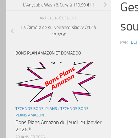
Ges
L’Anycubic Wash & Cure à 119.99 € !!!
ARTICLE PRÉCÉDENT
so
La Caméra de surveillance Xiaovv Q12 à
13,37 €
PAR
TEC
BONS PLAN AMAZON ET DOMADOO
TECHNOS BONS-PLANS
/
TECHNOS BONS-
PLANS AMAZON
Bons Plans Amazon du Jeudi 29 Janvier
2026 !!!
29 JANVIER 2026