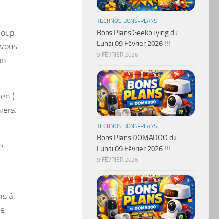
TECHNOS BONS-PLANS
ucoup
Bons Plans Geekbuying du
Lundi 09 Février 2026 !!!
 vous
9 FÉVRIER 2026
on
ien (
iers.
TECHNOS BONS-PLANS
Bons Plans DOMADOO du
e
Lundi 09 Février 2026 !!!
9 FÉVRIER 2026
ns à
ie