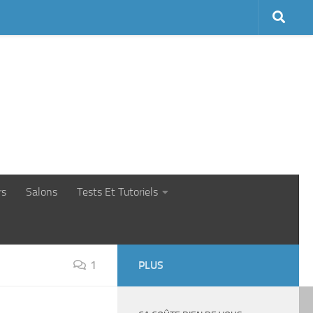
rs
Salons
Tests Et Tutoriels
1
PLUS