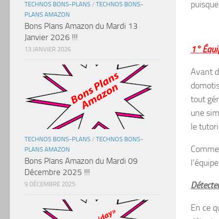
puisque
TECHNOS BONS-PLANS
/
TECHNOS BONS-
PLANS AMAZON
Bons Plans Amazon du Mardi 13
Janvier 2026 !!!
1° Équi
13 JANVIER 2026
Avant de
domotis
tout gé
une sim
le tuto
TECHNOS BONS-PLANS
/
TECHNOS BONS-
Comme j’
PLANS AMAZON
Bons Plans Amazon du Mardi 09
l’équip
Décembre 2025 !!!
Détecte
9 DÉCEMBRE 2025
En ce qu