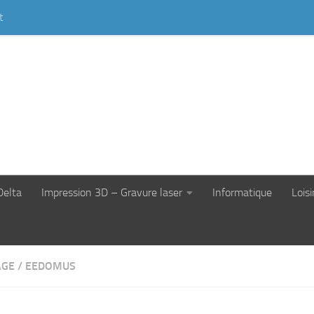
t
Delta
Impression 3D – Gravure laser
Informatique
Loisi
AGE
/
EEDOMUS