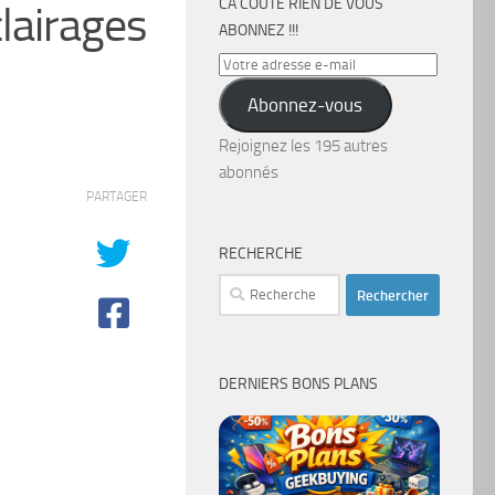
CA COÛTE RIEN DE VOUS
lairages
ABONNEZ !!!
Votre
adresse
Abonnez-vous
e-
mail
Rejoignez les 195 autres
abonnés
PARTAGER
RECHERCHE
Rechercher :
DERNIERS BONS PLANS