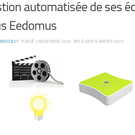
tion automatisée de ses éc
us Eedomus
HNOSEB27
· PUBLIÉ
3 NOVEMBRE 2020
· MIS À JOUR
9 JANVIER 2022