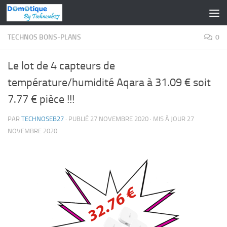
Skip to content
TECHNOS BONS-PLANS
0
Le lot de 4 capteurs de
température/humidité Aqara à 31.09 € soit
7.77 € pièce !!!
PAR
TECHNOSEB27
· PUBLIÉ
27 NOVEMBRE 2020
· MIS À JOUR
27
NOVEMBRE 2020