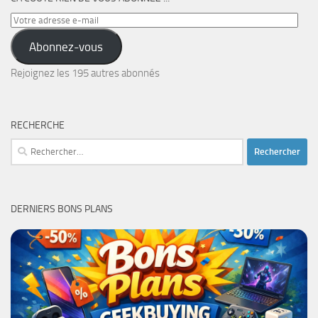
Votre
adresse
Abonnez-vous
e-
mail
Rejoignez les 195 autres abonnés
RECHERCHE
Rechercher :
DERNIERS BONS PLANS