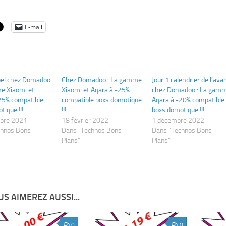
E-mail
oel chez Domadoo
Chez Domadoo : La gamme
Jour 1 calendrier de l’ava
e Xiaomi et
Xiaomi et Aqara à -25%
chez Domadoo : La gam
25% compatible
compatible boxs domotique
Aqara à -20% compatible
ique !!!
!!!
boxs domotique !!!
bre 2021
18 février 2022
1 décembre 2022
chnos Bons-
Dans "Technos Bons-
Dans "Technos Bons-
Plans"
Plans"
S AIMEREZ AUSSI...
0
0