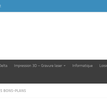
t
Delta
Impression 3D – Gravure laser
Informatique
Loisi
S BONS-PLANS