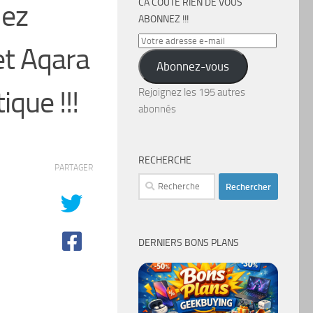
CA COÛTE RIEN DE VOUS
hez
ABONNEZ !!!
Votre
t Aqara
adresse
Abonnez-vous
e-
mail
que !!!
Rejoignez les 195 autres
abonnés
RECHERCHE
PARTAGER
Rechercher :
DERNIERS BONS PLANS