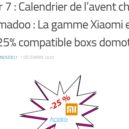
r 7 : Calendrier de l’avent c
adoo : La gamme Xiaomi e
25% compatible boxs domoti
HNOSEB27
·
7 DÉCEMBRE 2020