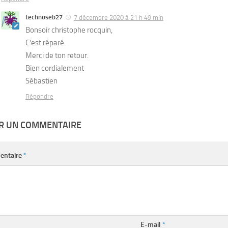
technoseb27
7 décembre 2020 à 21 h 49 min
Bonsoir christophe rocquin,
C’est réparé.
Merci de ton retour.
Bien cordialement
Sébastien
Répondre
ER UN COMMENTAIRE
entaire
*
E-mail
*