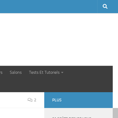
rs
Salons
Tests Et Tutoriels
2
PLUS