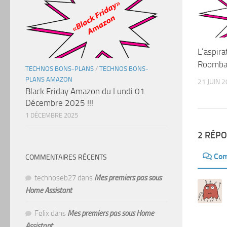
L’aspira
Roomba
TECHNOS BONS-PLANS
/
TECHNOS BONS-
PLANS AMAZON
21 JUIN 
Black Friday Amazon du Lundi 01
Décembre 2025 !!!
1 DÉCEMBRE 2025
2 RÉP
Com
COMMENTAIRES RÉCENTS
technoseb27
dans
Mes premiers pas sous
Home Assistant
Felix
dans
Mes premiers pas sous Home
Assistant