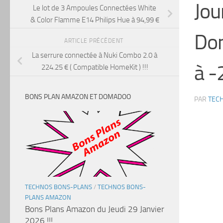
Jou
Le lot de 3 Ampoules Connectées White
& Color Flamme E14 Philips Hue à 94,99 €
Dom
ARTICLE PRÉCÉDENT
La serrure connectée à Nuki Combo 2.0 à
à -
224.25 € ( Compatible HomeKit ) !!!
BONS PLAN AMAZON ET DOMADOO
PAR
TEC
TECHNOS BONS-PLANS
/
TECHNOS BONS-
PLANS AMAZON
Bons Plans Amazon du Jeudi 29 Janvier
2026 !!!