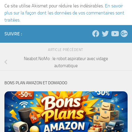
Ce site utilise Akismet pour réduire les indésirables.
En savoir
plus sur la façon dont les données de vos commentaires sont
traitées
.
SUIVRE :
ARTICLE PRÉCÉDENT
Neabot NoMo : le robot aspirateur avec vidage
automatique
BONS PLAN AMAZON ET DOMADOO