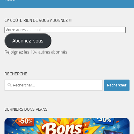
CA COÛTE RIEN DE VOUS ABONNEZ !!!
Votre
adresse
Abonnez-vous
e-
mail
Rejoignez les 194 autres abonnés
RECHERCHE
Rechercher :
DERNIERS BONS PLANS