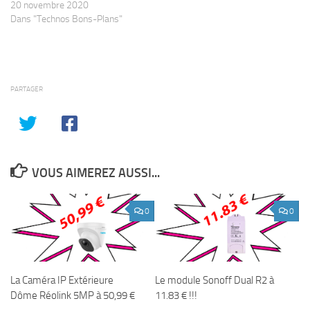
20 novembre 2020
Dans "Technos Bons-Plans"
PARTAGER
VOUS AIMEREZ AUSSI...
0
0
La Caméra IP Extérieure
Le module Sonoff Dual R2 à
Dôme Réolink 5MP à 50,99 €
11.83 € !!!