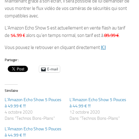
Maintenant grâce à son écran, il sera possible de lui demander de
vous montrer le flux vidéo de vos caméras de sécurités qui sont
compatibles avec.
L’Amazon Echo Show 5 est actuellement en vente flash au tarif
de
54.99 €
alors qu’en temps normal, son tarif est à
89.99 €
.
Vous pouvez le retrouver en cliquant directement
ICI
Partager :
E-mail
Similaire
L’Amazon Echo Show 5 Pouces
L’Amazon Echo Show 5 Pouces
à 49.99 € !!!
à 44.99 € !!!
4 octobre 2020
12 octobre 2020
Dans "Technos Bons-Plans"
Dans "Technos Bons-Plans"
L’Amazon Echo Show 5 Pouces
à 44.99 € !!!