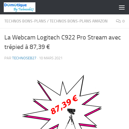
Skip to content
TECHNOS BONS-PLANS
/
TECHNOS BONS-PLANS AMAZON
0
La Webcam Logitech C922 Pro Stream avec
trépied à 87,39 €
PAR
TECHNOSEB27
·
10 MARS 2021