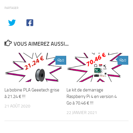
PARTAGER
VOUS AIMEREZ AUSSI...
0
0
La bobine PLA Geeetech grise
Le kit de demarrage
à 21.24 € !!!
Raspberry Pi 4 en version 4
Go à 70.46 € !!!
21 AOÛT 2020
22 JANVIER 2021