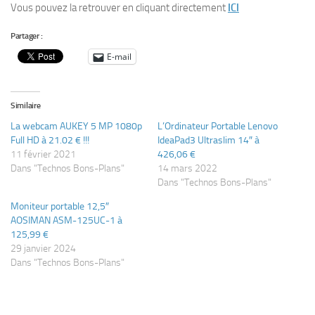
Vous pouvez la retrouver en cliquant directement
ICI
Partager :
E-mail
Similaire
La webcam AUKEY 5 MP 1080p
L’Ordinateur Portable Lenovo
Full HD à 21.02 € !!!
IdeaPad3 Ultraslim 14″ à
11 février 2021
426,06 €
Dans "Technos Bons-Plans"
14 mars 2022
Dans "Technos Bons-Plans"
Moniteur portable 12,5″
AOSIMAN ASM-125UC-1 à
125,99 €
29 janvier 2024
Dans "Technos Bons-Plans"