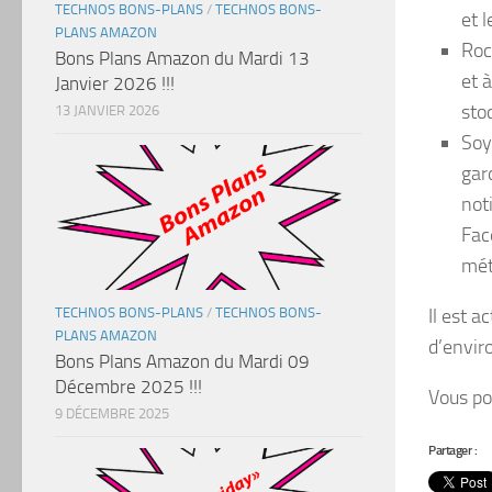
TECHNOS BONS-PLANS
/
TECHNOS BONS-
et l
PLANS AMAZON
Roc
Bons Plans Amazon du Mardi 13
et 
Janvier 2026 !!!
sto
13 JANVIER 2026
Soy
gar
not
Fac
mét
Il est a
TECHNOS BONS-PLANS
/
TECHNOS BONS-
PLANS AMAZON
d’envi
Bons Plans Amazon du Mardi 09
Décembre 2025 !!!
Vous po
9 DÉCEMBRE 2025
Partager :