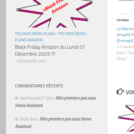
Similaire
La Montr
TECHNOS BONS-PLANS
/
TECHNOS BONS-
Amazfit P
PLANS AMAZON
(Entrepôt
Black Friday Amazon du Lundi 01
11 novem
Dans "Te
Décembre 2025 !!!
Plans"
1 DÉCEMBRE 2025
COMMENTAIRES RÉCENTS
VOU
technoseb27
dans
Mes premiers pas sous
Home Assistant
Felix
dans
Mes premiers pas sous Home
Assistant