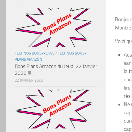
Bonjour 
Montre 
Voici q
TECHNOS BONS-PLANS
/
TECHNOS BONS-
Aus
PLANS AMAZON
san
Bons Plans Amazon du Jeudi 22 Janvier
la 
2026 !!!
dur
22 JANVIER 2026
lire
rési
Ne 
cap
dan
cap