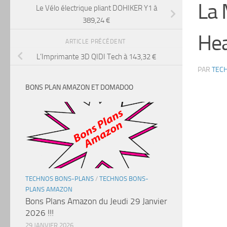
La 
Le Vélo électrique pliant DOHIKER Y1 à
389,24 €
Hea
ARTICLE PRÉCÉDENT
L’Imprimante 3D QIDI Tech à 143,32 €
PAR
TEC
BONS PLAN AMAZON ET DOMADOO
TECHNOS BONS-PLANS
/
TECHNOS BONS-
PLANS AMAZON
Bons Plans Amazon du Jeudi 29 Janvier
2026 !!!
29 JANVIER 2026