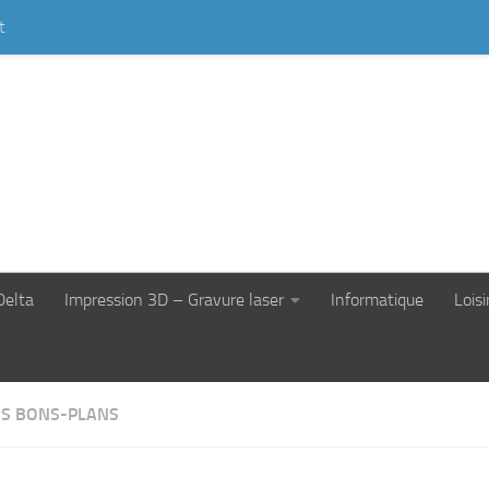
t
Delta
Impression 3D – Gravure laser
Informatique
Loisi
S BONS-PLANS