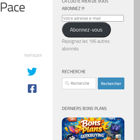
CA COÛTE RIEN DE VOUS
 Pace
ABONNEZ !!!
Votre
adresse
Abonnez-vous
e-
mail
Rejoignez les 195 autres
abonnés
PARTAGER
RECHERCHE
Rechercher :
DERNIERS BONS PLANS