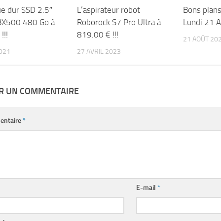
ue dur SSD 2.5″
L’aspirateur robot
Bons plan
 BX500 480 Go à
Roborock S7 Pro Ultra à
Lundi 21 A
!!!
819.00 € !!!
21 AOÛT 20
2021
27 AVRIL 2023
ER UN COMMENTAIRE
entaire
*
E-mail
*