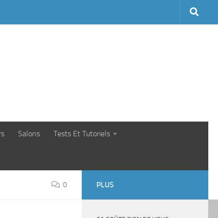
rs
Salons
Tests Et Tutoriels
0
PLUS