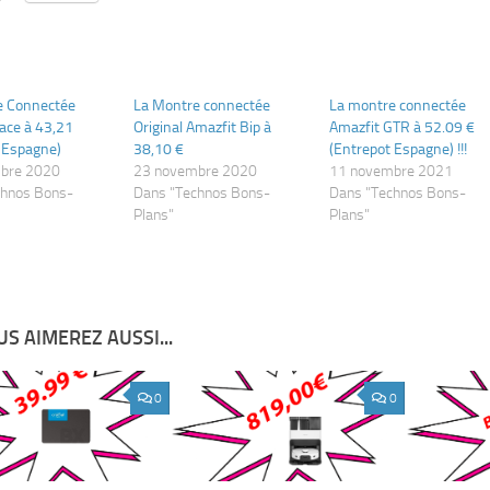
e Connectée
La Montre connectée
La montre connectée
ace à 43,21
Original Amazfit Bip à
Amazfit GTR à 52.09 €
 Espagne)
38,10 €
(Entrepot Espagne) !!!
bre 2020
23 novembre 2020
11 novembre 2021
chnos Bons-
Dans "Technos Bons-
Dans "Technos Bons-
Plans"
Plans"
S AIMEREZ AUSSI...
0
0