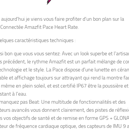
aujourd’hui je viens vous faire profiter d’un bon plan sur la
Connectée Amazfit Pace Heart Rate.
uelques caractéristiques techniques :
si bon que vous vous sentez: Avec un look superbe et l’artisa
s précédent, le rythme Amazfit est un parfait mélange de con
technologie et le style. La Pace dispose d’une lunette en cér
able et affichage toujours sur attrayant qui rend la montre fac
, même en plein soleil, et est certifié IP67 être la poussière et
stant à l’eau.
manquez pas Beat: Une multitude de fonctionnalités et des
teurs avancés vous donnent clairement, des pistes de réflex
s vos objectifs de santé et de remise en forme GPS + GLON
teur de fréquence cardiaque optique, des capteurs de IMU 9 