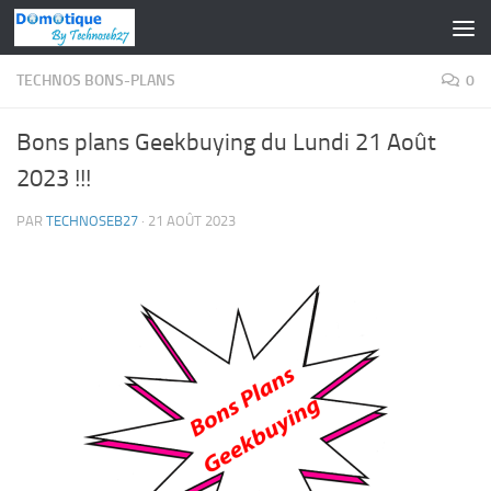
Skip to content
TECHNOS BONS-PLANS
0
Bons plans Geekbuying du Lundi 21 Août
2023 !!!
PAR
TECHNOSEB27
·
21 AOÛT 2023