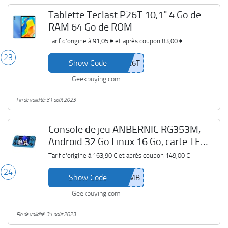
Tablette Teclast P26T 10,1" 4 Go de
RAM 64 Go de ROM
Tarif d'origine à
91,05 €
et après coupon
83,00 €
23
Show Code
Geekbuying.com
Fin de validité: 31 août 2023
Console de jeu ANBERNIC RG353M,
Android 32 Go Linux 16 Go, carte TF
256 Go (avec 35000 jeux)
Tarif d'origine à
163,90 €
et après coupon
149,00 €
24
Show Code
Geekbuying.com
Fin de validité: 31 août 2023