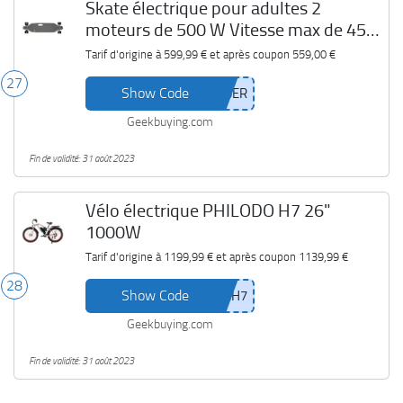
Skate électrique pour adultes 2
moteurs de 500 W Vitesse max de 45
km/h MEEPO V5 ER
Tarif d'origine à
599,99 €
et après coupon
559,00 €
27
Show Code
Geekbuying.com
Fin de validité: 31 août 2023
Vélo électrique PHILODO H7 26"
1000W
Tarif d'origine à
1199,99 €
et après coupon
1139,99 €
28
Show Code
Geekbuying.com
Fin de validité: 31 août 2023