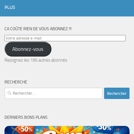
PLUS
CA COÛTE RIEN DE VOUS ABONNEZ !!!
Votre
adresse
Abonnez-vous
e-
mail
Rejoignez les 195 autres abonnés
RECHERCHE
Rechercher :
DERNIERS BONS PLANS