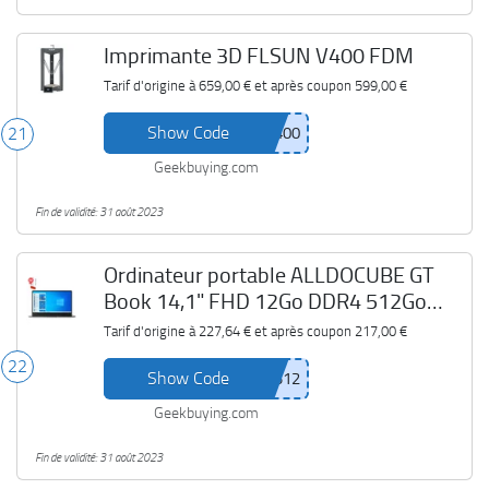
Imprimante 3D FLSUN V400 FDM
Tarif d'origine à
659,00 €
et après coupon
599,00 €
Show Code
21
Geekbuying.com
Fin de validité: 31 août 2023
Ordinateur portable ALLDOCUBE GT
Book 14,1" FHD 12Go DDR4 512Go
SSD
Tarif d'origine à
227,64 €
et après coupon
217,00 €
22
Show Code
Geekbuying.com
Fin de validité: 31 août 2023