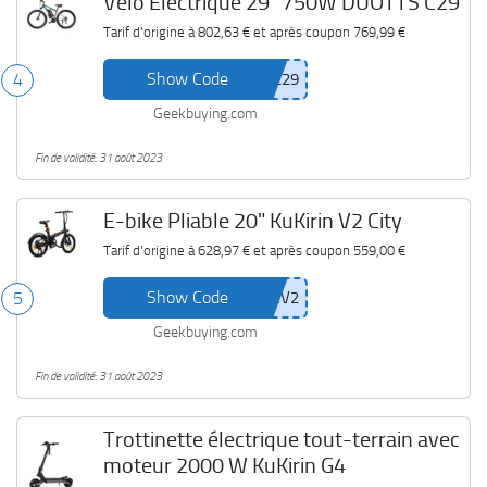
Vélo Électrique 29" 750W DUOTTS C29
Tarif d'origine à
802,63 €
et après coupon
769,99 €
Show Code
4
Geekbuying.com
Fin de validité: 31 août 2023
E-bike Pliable 20" KuKirin V2 City
Tarif d'origine à
628,97 €
et après coupon
559,00 €
Show Code
5
Geekbuying.com
Fin de validité: 31 août 2023
Trottinette électrique tout-terrain avec
moteur 2000 W KuKirin G4