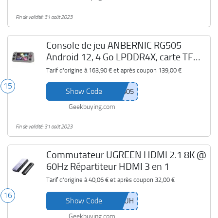
Fin de validité: 31 août 2023
Console de jeu ANBERNIC RG505
Android 12, 4 Go LPDDR4X, carte TF
128 Go
Tarif d'origine à
163,90 €
et après coupon
139,00 €
15
Show Code
Geekbuying.com
Fin de validité: 31 août 2023
Commutateur UGREEN HDMI 2.1 8K @
60Hz Répartiteur HDMI 3 en 1
Tarif d'origine à
40,06 €
et après coupon
32,00 €
16
Show Code
Geekbuying.com