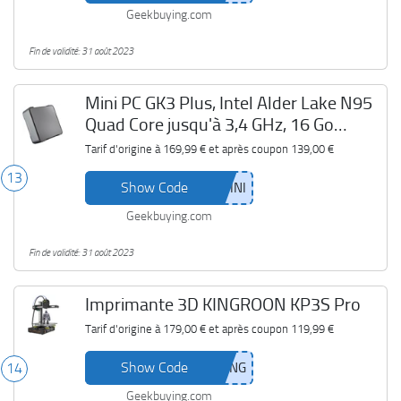
Geekbuying.com
Fin de validité: 31 août 2023
Mini PC GK3 Plus, Intel Alder Lake N95
Quad Core jusqu'à 3,4 GHz, 16 Go
DDR4 512 Go SSD
Tarif d'origine à
169,99 €
et après coupon
139,00 €
13
Show Code
Geekbuying.com
Fin de validité: 31 août 2023
Imprimante 3D KINGROON KP3S Pro
Tarif d'origine à
179,00 €
et après coupon
119,99 €
Show Code
14
Geekbuying.com