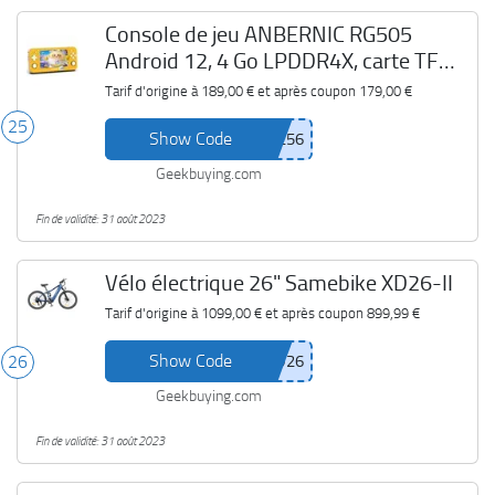
Console de jeu ANBERNIC RG505
Android 12, 4 Go LPDDR4X, carte TF
256 Go + 128 Go, 4242 jeux
Tarif d'origine à
189,00 €
et après coupon
179,00 €
25
Show Code
Geekbuying.com
Fin de validité: 31 août 2023
Vélo électrique 26" Samebike XD26-II
Tarif d'origine à
1099,00 €
et après coupon
899,99 €
Show Code
26
Geekbuying.com
Fin de validité: 31 août 2023