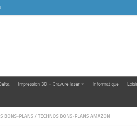
t
Delta
Impression 3D – Gravure laser
Informatique
Loisi
S BONS-PLANS
/
TECHNOS BONS-PLANS AMAZON