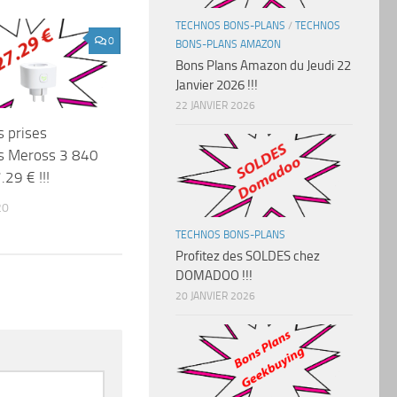
TECHNOS BONS-PLANS
/
TECHNOS
0
BONS-PLANS AMAZON
Bons Plans Amazon du Jeudi 22
Janvier 2026 !!!
22 JANVIER 2026
s prises
s Meross 3 840
29 € !!!
20
TECHNOS BONS-PLANS
Profitez des SOLDES chez
DOMADOO !!!
20 JANVIER 2026