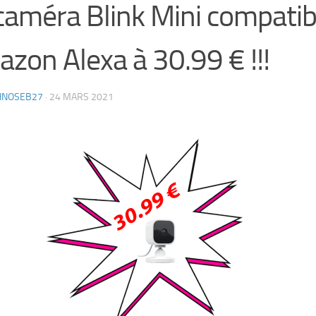
caméra Blink Mini compatib
zon Alexa à 30.99 € !!!
HNOSEB27
·
24 MARS 2021