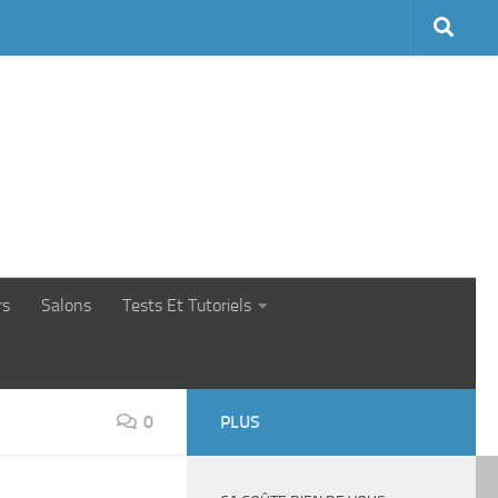
rs
Salons
Tests Et Tutoriels
0
PLUS