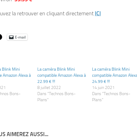
uvez la retrouver en cliquant directement
ICI
E-mail
 Blink Mini
La caméra Blink Mini
La caméra Blink Mini
e Amazon Alexa à
compatible Amazon Alexa à
compatible Amazon Alexa
22.99 € !!!
24.99 € !!!
021
8 juillet 2022
14 juin 2021
chnos Bons-
Dans "Technos Bons-
Dans "Technos Bons-
Plans"
Plans"
S AIMEREZ AUSSI...