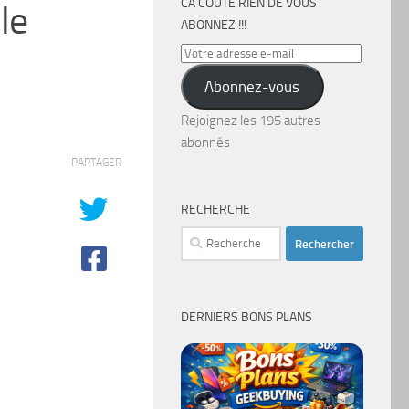
CA COÛTE RIEN DE VOUS
le
ABONNEZ !!!
Votre
adresse
Abonnez-vous
e-
mail
Rejoignez les 195 autres
abonnés
PARTAGER
RECHERCHE
Rechercher :
DERNIERS BONS PLANS