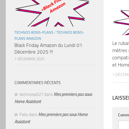
TECHNOS BONS-PLANS
/
TECHNOS BONS-
PLANS AMAZON
Le ruban
Black Friday Amazon du Lundi 01
mètres 
Décembre 2025 !!!
compatib
1 DÉCEMBRE 2025
et HomeK
1 DÉCEM
COMMENTAIRES RÉCENTS
technoseb27
dans
Mes premiers pas sous
LAISS
Home Assistant
Felix
dans
Mes premiers pas sous Home
Comm
Assistant