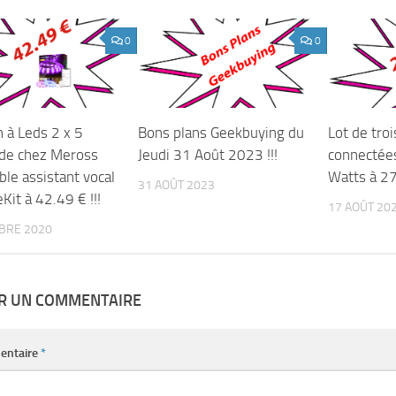
0
0
 à Leds 2 x 5
Bons plans Geekbuying du
Lot de troi
de chez Meross
Jeudi 31 Août 2023 !!!
connectée
le assistant vocal
Watts à 27.
31 AOÛT 2023
it à 42.49 € !!!
17 AOÛT 20
BRE 2020
ER UN COMMENTAIRE
entaire
*