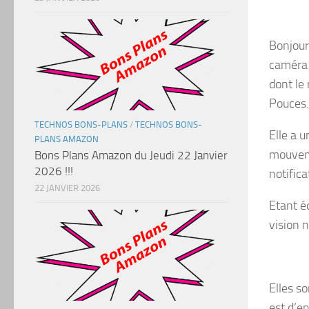
Bonjour 
caméra d
dont le
Pouces.
TECHNOS BONS-PLANS
/
TECHNOS BONS-
Elle a 
PLANS AMAZON
mouveme
Bons Plans Amazon du Jeudi 22 Janvier
2026 !!!
notific
22 JANVIER 2026
Etant éq
vision 
Elles s
est d’e