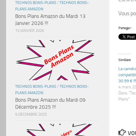
TECHNOS BONS-PLANS
/
TECHNOS BONS-
PLANS AMAZON
Vous po
Bons Plans Amazon du Mardi 13
Janvier 2026 !!!
Partager :
13 JANVIER 2026
Similaire
La caméra
compatibl
30.99 € !!!
TECHNOS BONS-PLANS
/
TECHNOS BONS-
4 mars 2
Dans "Te
PLANS AMAZON
Plans"
Bons Plans Amazon du Mardi 09
Décembre 2025 !!!
9 DÉCEMBRE 2025
VOU