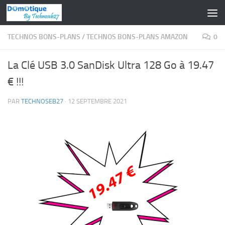
Skip to content
TECHNOS BONS-PLANS
/
TECHNOS BONS-PLANS AMAZON
0
La Clé USB 3.0 SanDisk Ultra 128 Go à 19.47
€ !!!
PAR
TECHNOSEB27
·
12 SEPTEMBRE 2021