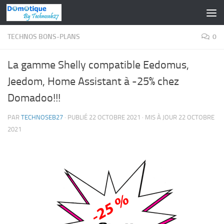
Skip to content
TECHNOS BONS-PLANS
0
La gamme Shelly compatible Eedomus,
Jeedom, Home Assistant à -25% chez
Domadoo!!!
PAR
TECHNOSEB27
· PUBLIÉ
22 OCTOBRE 2021
· MIS À JOUR
22 OCTOBRE
2021