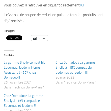
Vous pouvez la retrouver en cliquant directement
ICI
Il n’y a pas de coupon de réduction puisque tous les produits sont
déjà remisés.
Partager :
E-mail
Similaire
La gamme Shelly compatible
Chez Domadoo : La gamme
Eedomus, Jeedom, Home
Shelly à -15% compatible
Assistant à -25% chez
Eedomus et Jeedom !!!
Domadoo!!!
20 mai 2022
25 novembre 2021
Dans "Technos Bons-Plans"
Dans "Technos Bons-Plans"
Chez Domadoo : La gamme
Shelly à -15% compatible
Eedomus et Jeedom !!!
11 novembre 2022