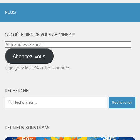
PLUS
CA COÛTE RIEN DE VOUS ABONNEZ !!!
Votre
adresse
Abonnez-vous
e-
mail
Rejoignez les 194 autres abonnés
RECHERCHE
Rechercher :
DERNIERS BONS PLANS