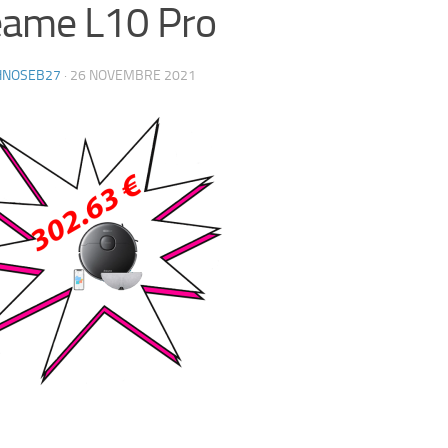
eame L10 Pro
HNOSEB27
·
26 NOVEMBRE 2021