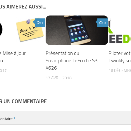
S AIMEREZ AUSSI...
1
3
e Mise à jour
Présentation du
Piloter vot
on
Smartphone LeEco Le S3
Twinkly s
X626
2017
16 DÉCEMB
17 AVRIL 2018
ER UN COMMENTAIRE
entaire
*