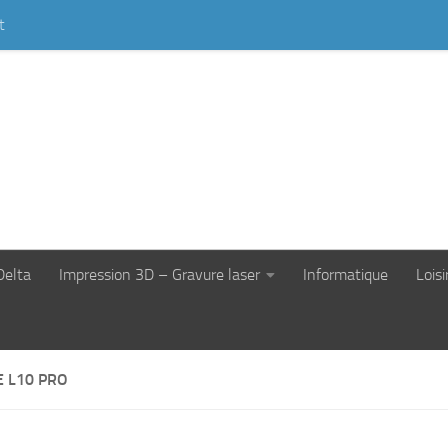
t
Delta
Impression 3D – Gravure laser
Informatique
Loisi
 L10 PRO