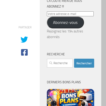
CA COÛTE RIEN DE VOUS
ABONNEZ !!!
Votre
adresse
Abonnez-vous
e-
PARTAGER
mail
Rejoignez les 194 autres
abonnés
RECHERCHE
Rechercher :
DERNIERS BONS PLANS