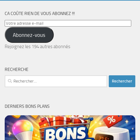
CA COÛTE RIEN DE VOUS ABONNEZ !!!
Votre
adresse
Abonnez-vous
e-
mail
Rejoignez les 194 autres abonnés
RECHERCHE
Rechercher :
DERNIERS BONS PLANS