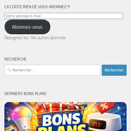
CA COÛTE RIEN DE VOUS ABONNEZ !!!
Votre
adresse
Abonnez-vous
e-
mail
Rejoignez les 194 autres abonnés
RECHERCHE
Rechercher :
DERNIERS BONS PLANS