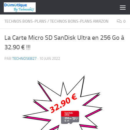
Skip to content
TECHNOS BONS-PLANS
/
TECHNOS BONS-PLANS AMAZON
0
La Carte Micro SD SanDisk Ultra en 256 Go à
32.90 € !!!
PAR
TECHNOSEB27
·
10 JUIN 2022