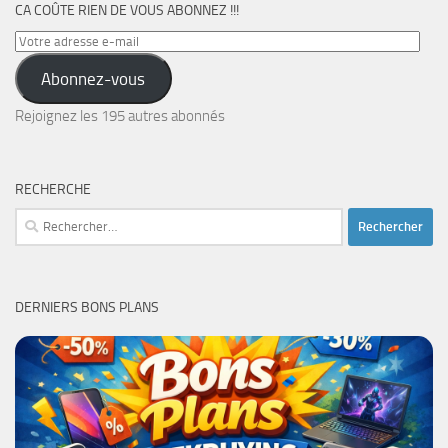
CA COÛTE RIEN DE VOUS ABONNEZ !!!
Votre
adresse
Abonnez-vous
e-
mail
Rejoignez les 195 autres abonnés
RECHERCHE
Rechercher :
DERNIERS BONS PLANS