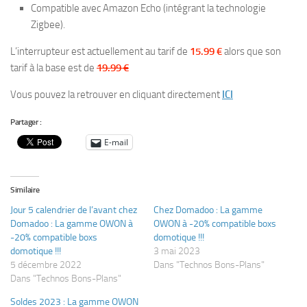
Compatible avec Amazon Echo (intégrant la technologie
Zigbee).
L’interrupteur est actuellement au tarif de
15.99 €
alors que son
tarif à la base est de
19.99 €
Vous pouvez la retrouver en cliquant directement
ICI
Partager :
E-mail
Similaire
Jour 5 calendrier de l’avant chez
Chez Domadoo : La gamme
Domadoo : La gamme OWON à
OWON à -20% compatible boxs
-20% compatible boxs
domotique !!!
domotique !!!
3 mai 2023
5 décembre 2022
Dans "Technos Bons-Plans"
Dans "Technos Bons-Plans"
Soldes 2023 : La gamme OWON