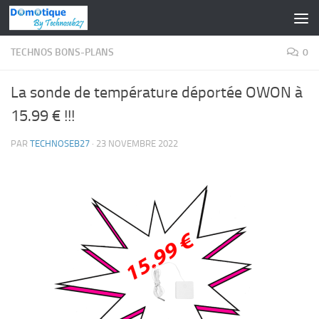
Skip to content
TECHNOS BONS-PLANS
0
La sonde de température déportée OWON à
15.99 € !!!
PAR
TECHNOSEB27
·
23 NOVEMBRE 2022