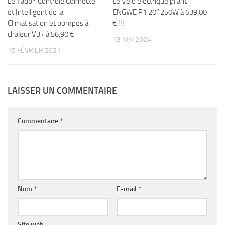
Le Tado° Contrôle Connecté
Le Vélo électrique pliant
et Intelligent de la
ENGWE P1 20″ 250W à 639,00
Climatisation et pompes à
€ !!!
chaleur V3+ à 56,90 €
13 MAI 2024
15 FÉVRIER 2021
LAISSER UN COMMENTAIRE
Commentaire
*
Nom
*
E-mail
*
Site web