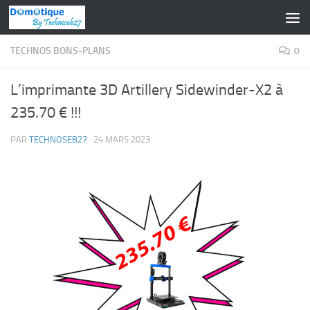
Skip to content
TECHNOS BONS-PLANS
0
L’imprimante 3D Artillery Sidewinder-X2 à
235.70 € !!!
PAR
TECHNOSEB27
·
24 MARS 2023