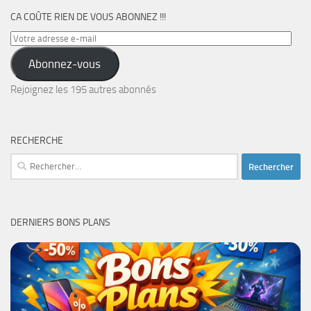
CA COÛTE RIEN DE VOUS ABONNEZ !!!
Votre
adresse
Abonnez-vous
e-
mail
Rejoignez les 195 autres abonnés
RECHERCHE
Rechercher :
DERNIERS BONS PLANS