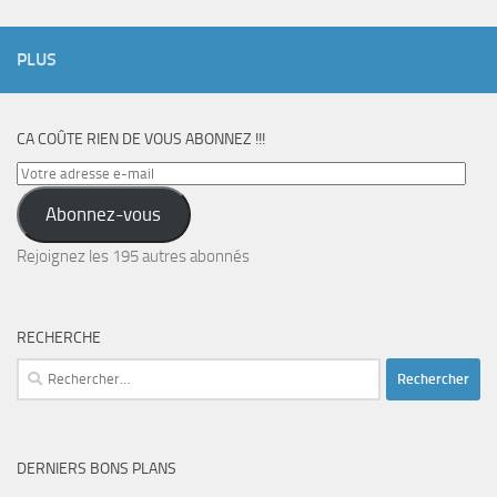
PLUS
CA COÛTE RIEN DE VOUS ABONNEZ !!!
Votre
adresse
Abonnez-vous
e-
mail
Rejoignez les 195 autres abonnés
RECHERCHE
Rechercher :
DERNIERS BONS PLANS