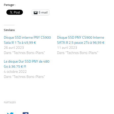
Partager :
E-mail
Similaire
Disque SSD interne PNY CS900
Disque SSD PNY CS900 Interne
Sata III 1 To à 49,99 €
SATA III 2.5 pouce 2To à 96,99 €
26 avril 2023
11 avril 2023
Dans "Technos Bons-Plans"
Dans "Technos Bons-Plans"
Le disque Dur SSD PNY de 480
Go à 36.75 € !!!
4 octobre 2022
Dans "Technos Bons-Plans"
PARTAGER