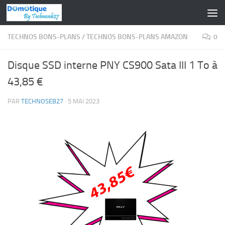
Skip to content
TECHNOS BONS-PLANS
/
TECHNOS BONS-PLANS AMAZON
0
Disque SSD interne PNY CS900 Sata III 1 To à
43,85 €
PAR
TECHNOSEB27
·
5 MAI 2023