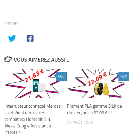
PARTAGER
VOUS AIMEREZ AUSSI...
0
0
Interrupteur connecté Meross
Filament PLA gamme SILK de
va et Vient deux voies
chez Eryone à 22.09 € !!!
compatible HomeKit, Siri,
17 AOÛT 2020
Alexa, Google Assistant à
21.83 € !!!