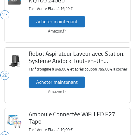
NQ100 240Go
Tarif Vente Flash à
16,49 €
27
Acheter maintenant
Amazon.fr
Robot Aspirateur Laveur avec Station,
Système Andock Tout-en-Un
Roborock Q Revo
Tarif d'origine à
849,00 €
et après coupon
799,00 €
à cocher
28
Acheter maintenant
Amazon.fr
Ampoule Connectée WiFi LED E27
Tapo
Tarif Vente Flash à
19,99 €