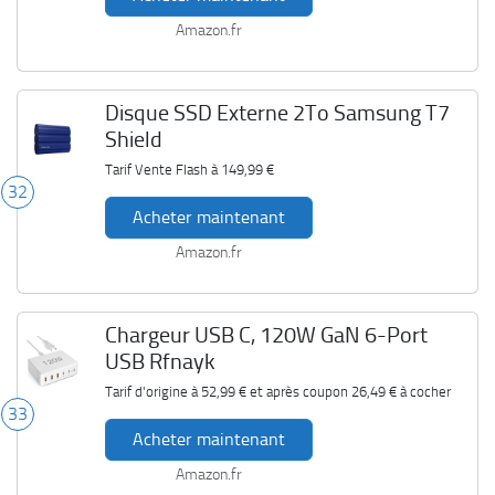
Amazon.fr
Disque SSD Externe 2To Samsung T7
Shield
Tarif Vente Flash à
149,99 €
32
Acheter maintenant
Amazon.fr
Chargeur USB C, 120W GaN 6-Port
USB Rfnayk
Tarif d'origine à
52,99 €
et après coupon
26,49 €
à cocher
33
Acheter maintenant
Amazon.fr