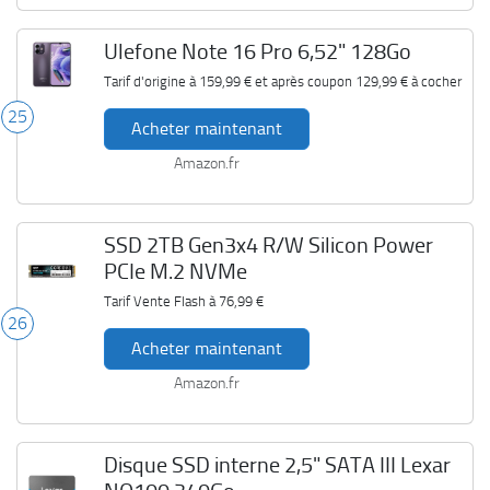
Ulefone Note 16 Pro 6,52" 128Go
Tarif d'origine à
159,99 €
et après coupon
129,99 €
à cocher
25
Acheter maintenant
Amazon.fr
SSD 2TB Gen3x4 R/W Silicon Power
PCIe M.2 NVMe
Tarif Vente Flash à
76,99 €
26
Acheter maintenant
Amazon.fr
Disque SSD interne 2,5" SATA III Lexar