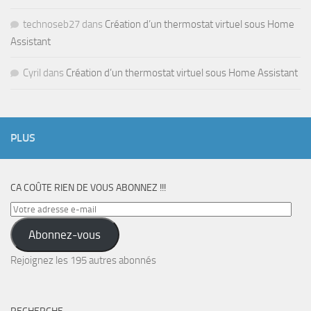
technoseb27
dans
Création d’un thermostat virtuel sous Home
Assistant
Cyril
dans
Création d’un thermostat virtuel sous Home Assistant
PLUS
CA COÛTE RIEN DE VOUS ABONNEZ !!!
Votre
adresse
Abonnez-vous
e-
mail
Rejoignez les 195 autres abonnés