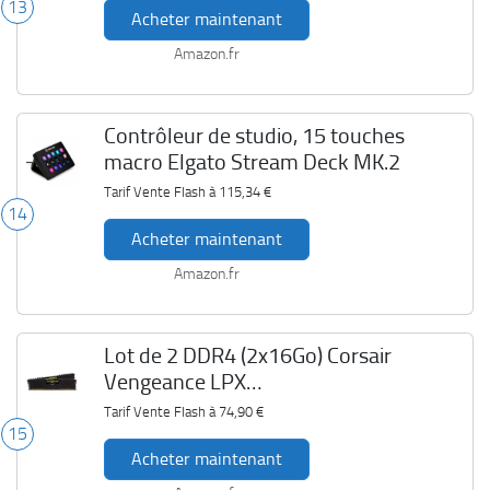
13
Acheter maintenant
Amazon.fr
Contrôleur de studio, 15 touches
macro Elgato Stream Deck MK.2
Tarif Vente Flash à
115,34 €
14
Acheter maintenant
Amazon.fr
Lot de 2 DDR4 (2x16Go) Corsair
Vengeance LPX
CMK32GX4M2E3200C16
Tarif Vente Flash à
74,90 €
15
Acheter maintenant