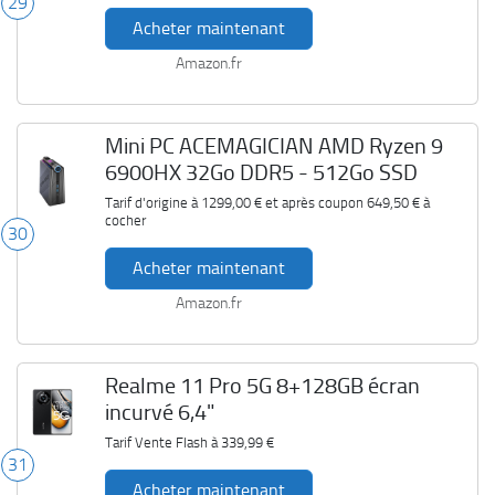
29
Acheter maintenant
Amazon.fr
Mini PC ACEMAGICIAN AMD Ryzen 9
6900HX 32Go DDR5 - 512Go SSD
Tarif d'origine à
1299,00 €
et après coupon
649,50 €
à
cocher
30
Acheter maintenant
Amazon.fr
Realme 11 Pro 5G 8+128GB écran
incurvé 6,4"
Tarif Vente Flash à
339,99 €
31
Acheter maintenant