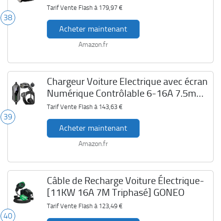
Tarif Vente Flash à
179,97 €
38
Acheter maintenant
Amazon.fr
Chargeur Voiture Electrique avec écran
Numérique Contrôlable 6-16A 7.5m
EV Chargeur Type 2 Nanpaders 3.6 KW
Tarif Vente Flash à
143,63 €
39
Acheter maintenant
Amazon.fr
Câble de Recharge Voiture Électrique-
[11KW 16A 7M Triphasé] GONEO
Tarif Vente Flash à
123,49 €
40