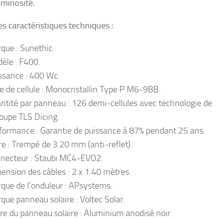
uminosité.
s caractéristiques techniques :
que : Sunethic.
èle : F400.
ssance : 400 Wc.
e de cellule : Monocristallin Type P M6-9BB.
ntité par panneau : 126 demi-cellules avec technologie de
oupe TLS Dicing.
formance : Garantie de puissance à 87% pendant 25 ans.
re : Trempé de 3.20 mm (anti-reflet).
necteur : Staubi MC4-EVO2.
ension des câbles : 2 x 1.40 mètres.
que de l’onduleur : APsystems.
que panneau solaire : Voltec Solar.
re du panneau solaire : Aluminium anodisé noir.