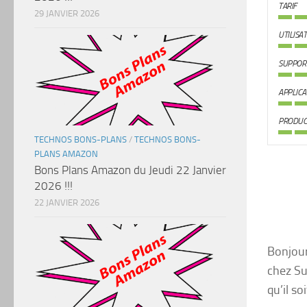
TARIF
29 JANVIER 2026
UTILISA
SUPPOR
APPLICA
PRODUC
TECHNOS BONS-PLANS
/
TECHNOS BONS-
PLANS AMAZON
Bons Plans Amazon du Jeudi 22 Janvier
2026 !!!
22 JANVIER 2026
Bonjour
chez Su
qu’il so