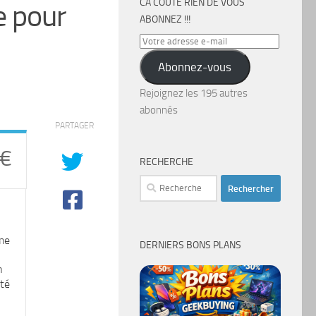
CA COÛTE RIEN DE VOUS
e pour
ABONNEZ !!!
Votre
adresse
Abonnez-vous
e-
mail
Rejoignez les 195 autres
abonnés
PARTAGER
 €
RECHERCHE
Rechercher :
me
DERNIERS BONS PLANS
n
ité