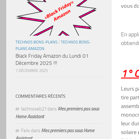
vous do
En appl
TECHNOS BONS-PLANS
/
TECHNOS BONS-
obtiend
PLANS AMAZON
Black Friday Amazon du Lundi 01
Décembre 2025 !!!
1° C
1 DÉCEMBRE 2025
Leurs p
COMMENTAIRES RÉCENTS
tire par
assembl
technoseb27
dans
Mes premiers pas sous
monocri
Home Assistant
leur du
Felix
dans
Mes premiers pas sous Home
solaire
Assistant