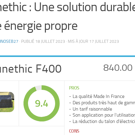
ethic : Une solution durabl
 énergie propre
HNOSEB27
· PUBLIÉ
18 JUILLET 2023
· MIS À JOUR
17 JUILLET 2023
unethic F400
840.00
PROS
La qualité Made In France
9.4
Des produits très haut de gam
Un tarif raisonnable
Son application pour l'utilisatio
La réduction du talon d'électric
CONS