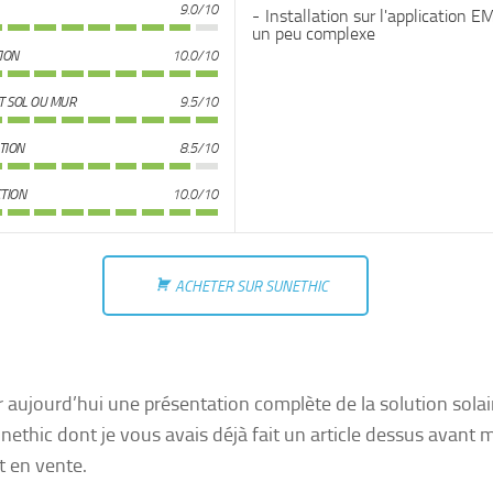
9.0/10
Installation sur l'application E
un peu complexe
TION
10.0/10
T SOL OU MUR
9.5/10
TION
8.5/10
TION
10.0/10
ACHETER SUR SUNETHIC
 aujourd’hui une présentation complète de la solution solai
nethic dont je vous avais déjà fait un article dessus avant
it en vente.