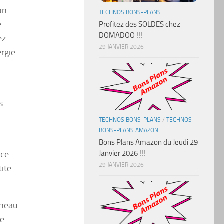
on
TECHNOS BONS-PLANS
e
Profitez des SOLDES chez
DOMADOO !!!
ez
29 JANVIER 2026
rgie
s
TECHNOS BONS-PLANS
/
TECHNOS
BONS-PLANS AMAZON
Bons Plans Amazon du Jeudi 29
nce
Janvier 2026 !!!
29 JANVIER 2026
tite
nneau
de