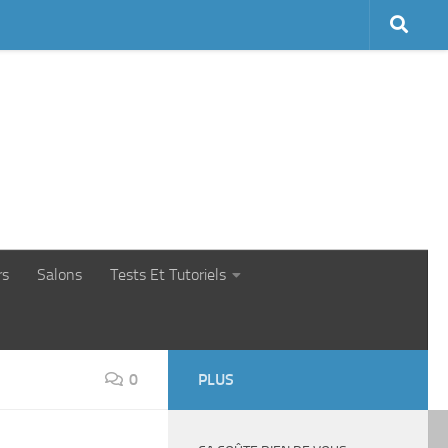
rs
Salons
Tests Et Tutoriels
0
PLUS