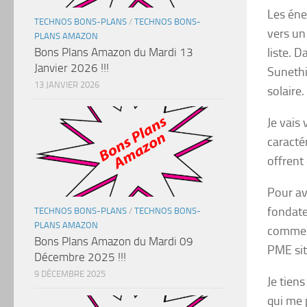
Les éne
TECHNOS BONS-PLANS
/
TECHNOS BONS-
vers un 
PLANS AMAZON
Bons Plans Amazon du Mardi 13
liste. D
Janvier 2026 !!!
Sunethi
13 JANVIER 2026
solaire.
Je vais
caracté
offrent
Pour av
fondate
TECHNOS BONS-PLANS
/
TECHNOS BONS-
PLANS AMAZON
comme l
Bons Plans Amazon du Mardi 09
PME sit
Décembre 2025 !!!
9 DÉCEMBRE 2025
Je tien
qui me 