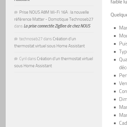
faible l
Prise NOUS A8M Wi-Fi 16A : la nouvelle
Quelque
référence Matter - Domotique Technoseb27
dans
La prise connectée ZigBee de chez NOUS
Mar
Mod
technoseb27
dans
Création d’un
Pui
thermostat virtuel sous Home Assistant
Typ
Cyril
dans
Création d’un thermostat virtuel
Qua
sous Home Assistant
déc
Per
Ver
Con
Dim
Mar
Mar
Cad