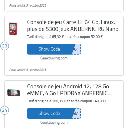
Fin de validité: 31 octobre 2023
Console de jeu Carte TF 64 Go, Linux,
plus de 5300 jeux ANBERNIC RG Nano
Tarif d'origine à
65,92 €
et après coupon
52,00 €
23
Show Code
Geekbuying.com
Fin de validité: 31 octobre 2023
Console de jeu Android 12, 128 Go
eMMC, 4 Go LPDDR4X ANBERNIC
RG405M
Tarif d'origine à
188,35 €
et après coupon
149,00 €
24
Show Code
Geekbuying.com