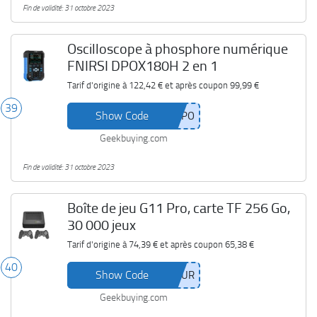
Fin de validité: 31 octobre 2023
Oscilloscope à phosphore numérique
FNIRSI DPOX180H 2 en 1
Tarif d'origine à
122,42 €
et après coupon
99,99 €
39
Show Code
Geekbuying.com
Fin de validité: 31 octobre 2023
Boîte de jeu G11 Pro, carte TF 256 Go,
30 000 jeux
Tarif d'origine à
74,39 €
et après coupon
65,38 €
40
Show Code
Geekbuying.com