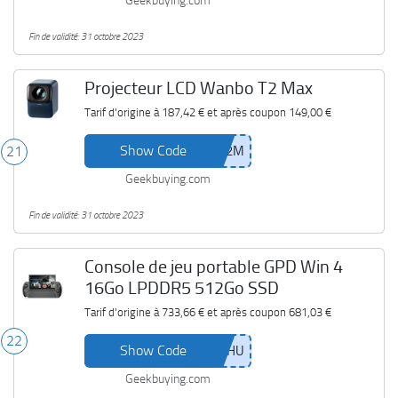
Geekbuying.com
Fin de validité: 31 octobre 2023
Projecteur LCD Wanbo T2 Max
Tarif d'origine à
187,42 €
et après coupon
149,00 €
Show Code
21
Geekbuying.com
Fin de validité: 31 octobre 2023
Console de jeu portable GPD Win 4
16Go LPDDR5 512Go SSD
Tarif d'origine à
733,66 €
et après coupon
681,03 €
22
Show Code
Geekbuying.com