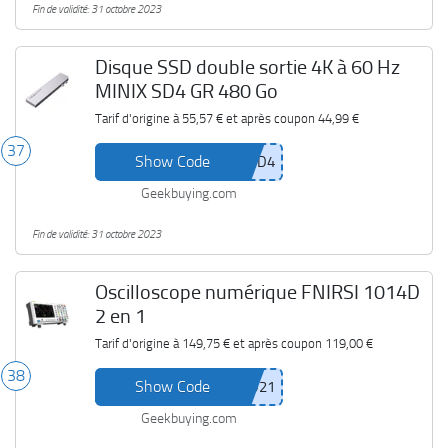
Fin de validité: 31 octobre 2023
Disque SSD double sortie 4K à 60 Hz
MINIX SD4 GR 480 Go
Tarif d'origine à
55,57 €
et après coupon
44,99 €
37
Show Code
Geekbuying.com
Fin de validité: 31 octobre 2023
Oscilloscope numérique FNIRSI 1014D
2 en 1
Tarif d'origine à
149,75 €
et après coupon
119,00 €
38
Show Code
Geekbuying.com