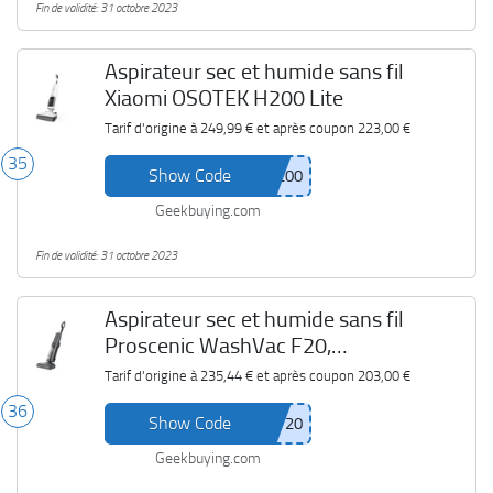
Fin de validité: 31 octobre 2023
Aspirateur sec et humide sans fil
Xiaomi OSOTEK H200 Lite
Tarif d'origine à
249,99 €
et après coupon
223,00 €
35
Show Code
Geekbuying.com
Fin de validité: 31 octobre 2023
Aspirateur sec et humide sans fil
Proscenic WashVac F20,
autonettoyant
Tarif d'origine à
235,44 €
et après coupon
203,00 €
36
Show Code
Geekbuying.com