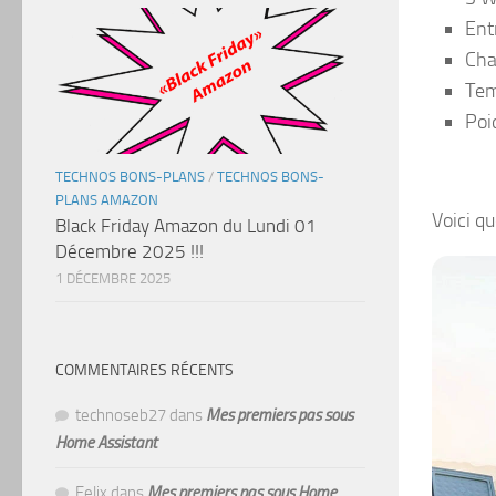
Ent
Cha
Tem
Poi
TECHNOS BONS-PLANS
/
TECHNOS BONS-
PLANS AMAZON
Voici q
Black Friday Amazon du Lundi 01
Décembre 2025 !!!
1 DÉCEMBRE 2025
COMMENTAIRES RÉCENTS
technoseb27
dans
Mes premiers pas sous
Home Assistant
Felix
dans
Mes premiers pas sous Home