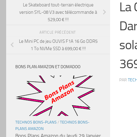
La 
Le Skateboard tout-terrain électrique
version SYL-08 V3 avec télécommande à
529,00 € !!!
Da
ARTICLE PRÉCÉDENT
sol
Le Mini PC de jeu OUVIS F1A 16 Go DDR5
1 To NVMe SSD à 699,00 € !!!
369
BONS PLAN AMAZON ET DOMADOO
PAR
TEC
TECHNOS BONS-PLANS
/
TECHNOS BONS-
PLANS AMAZON
Bons Plans Amazon du Jeudi 29 Janvier