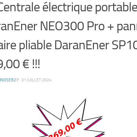
Centrale électrique portabl
ranEner NEO300 Pro + pa
aire pliable DaranEner SP1
,00 € !!!
HNOSEB27
·
31 JUILLET 2024