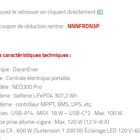
uvez le retrouver en cliquant directement
ICI
.
 coupon de réduction rentrer :
NNNFRDN3P
es caractéristiques techniques :
que : DaranEner
e : Centrale électrique portable
èle : NEO300 Pro
terie : batterie LiFePO4 307,2 Wh
tème : contrôleur MPPT, BMS, UPS, etc.
ties : USB-A*4 : MAX. 18 W – USB-C*2 : Max. 100 W
tie prise allume-cigare : Max. 120 W (12 V⎓8 A)
tie CA : 600 W (Surtension 1 200 W) Éclairage LED 120 V~60
W