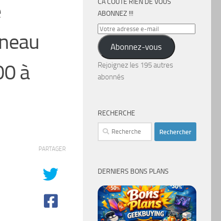
CA COÛTE RIEN DE VOUS
e
ABONNEZ !!!
Votre
nneau
adresse
Abonnez-vous
e-
mail
00 à
Rejoignez les 195 autres
abonnés
RECHERCHE
Rechercher :
PARTAGER
DERNIERS BONS PLANS