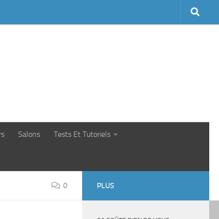
rs
Salons
Tests Et Tutoriels
0
PLUS