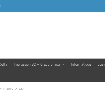
t
Delta
Impression 3D – Gravure laser
Informatique
Loisi
S BONS-PLANS