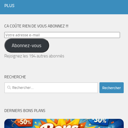
PLUS
CA COÛTE RIEN DE VOUS ABONNEZ !!!
Votre
adresse
Abonnez-vous
e-
mail
Rejoignez les 194 autres abonnés
RECHERCHE
Rechercher :
DERNIERS BONS PLANS