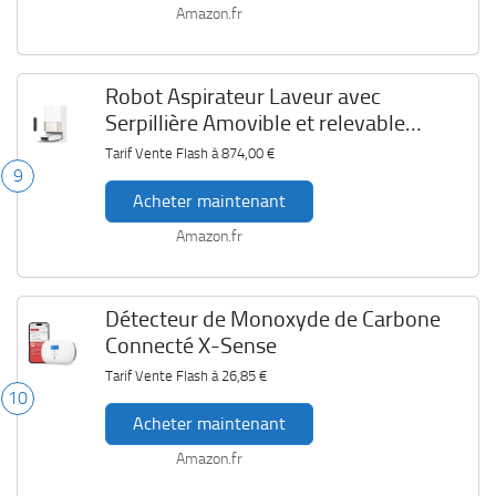
Amazon.fr
Robot Aspirateur Laveur avec
Serpillière Amovible et relevable
Dreame L40 Ultra
Tarif Vente Flash à
874,00 €
9
Acheter maintenant
Amazon.fr
Détecteur de Monoxyde de Carbone
Connecté X-Sense
Tarif Vente Flash à
26,85 €
10
Acheter maintenant
Amazon.fr