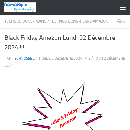
Skip to content
TECHNOS BONS-PLANS
/
TECHNOS BONS-PLANS AMAZON
0
Black Friday Amazon Lundi 02 Décembre
2024 !!!
PAR
TECHNOSEB27
· PUBLIÉ
2 DÉCEMBRE 2024
· MIS À JOUR
2 DÉCEMBRE
2024