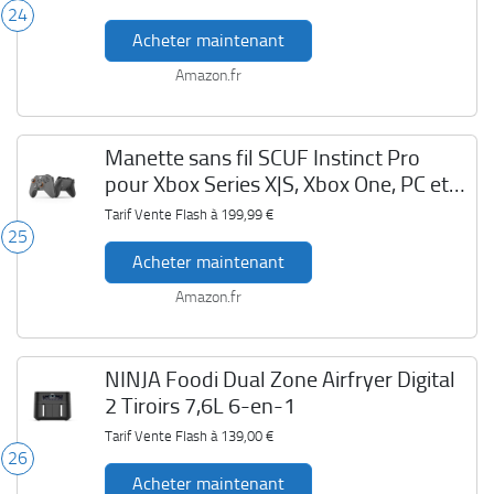
24
Acheter maintenant
Amazon.fr
Manette sans fil SCUF Instinct Pro
pour Xbox Series X|S, Xbox One, PC et
mobile
Tarif Vente Flash à
199,99 €
25
Acheter maintenant
Amazon.fr
NINJA Foodi Dual Zone Airfryer Digital
2 Tiroirs 7,6L 6-en-1
Tarif Vente Flash à
139,00 €
26
Acheter maintenant