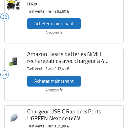
max
Tarif Vente Flash à
92,80 €
22
Acheter maintenant
Amazon.fr
Amazon Basics batteries NiMH
rechargeables avec chargeur à 4
emplacements
Tarif Vente Flash à
13,41 €
23
Acheter maintenant
Amazon.fr
Chargeur USB C Rapide 3 Ports
UGREEN Nexode 65W
Tarif Vente Flash à
25,99 €