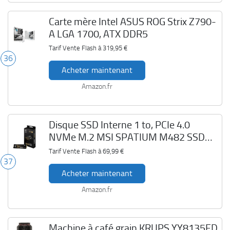
Carte mère Intel ASUS ROG Strix Z790-
A LGA 1700, ATX DDR5
Tarif Vente Flash à
319,95 €
36
Acheter maintenant
Amazon.fr
Disque SSD Interne 1 to, PCIe 4.0
NVMe M.2 MSI SPATIUM M482 SSD
1TB
Tarif Vente Flash à
69,99 €
37
Acheter maintenant
Amazon.fr
Machine à café grain KRUPS YY8135FD