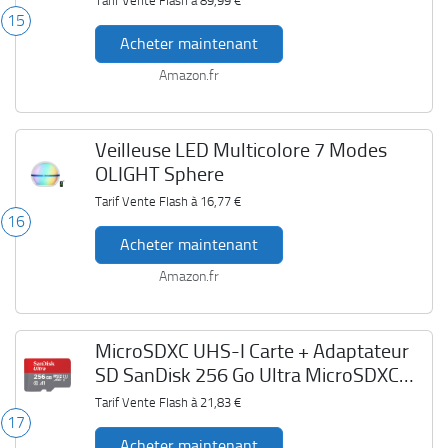
Tarif Vente Flash à
89,99 €
15
Acheter maintenant
Amazon.fr
Veilleuse LED Multicolore 7 Modes
OLIGHT Sphere
Tarif Vente Flash à
16,77 €
16
Acheter maintenant
Amazon.fr
MicroSDXC UHS-I Carte + Adaptateur
SD SanDisk 256 Go Ultra MicroSDXC
UHS-I
Tarif Vente Flash à
21,83 €
17
Acheter maintenant