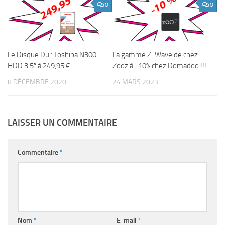
0
0
Le Disque Dur Toshiba N300
La gamme Z-Wave de chez
HDD 3.5″ à 249,95 €
Zooz à -10% chez Domadoo !!!
8 DÉCEMBRE 2020
24 MARS 2023
LAISSER UN COMMENTAIRE
Commentaire
*
Nom
*
E-mail
*