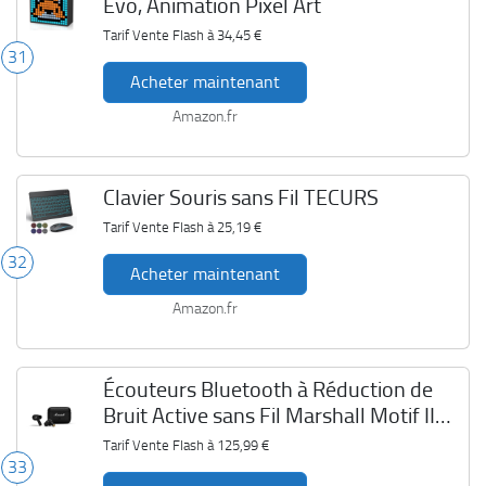
Evo, Animation Pixel Art
Tarif Vente Flash à
34,45 €
31
Acheter maintenant
Amazon.fr
Clavier Souris sans Fil TECURS
Tarif Vente Flash à
25,19 €
32
Acheter maintenant
Amazon.fr
Écouteurs Bluetooth à Réduction de
Bruit Active sans Fil Marshall Motif II
ANC
Tarif Vente Flash à
125,99 €
33