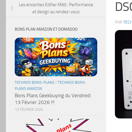
DS
Les enceintes Edifier M60 : Performance
et design au rendez-vous
PAR
TEC
BONS PLAN AMAZON ET DOMADOO
TECHNOS BONS-PLANS
/
TECHNOS BONS-
PLANS AMAZON
Bons Plans Geekbuying du Vendredi
13 Février 2026 !!!
13 FÉVRIER 2026