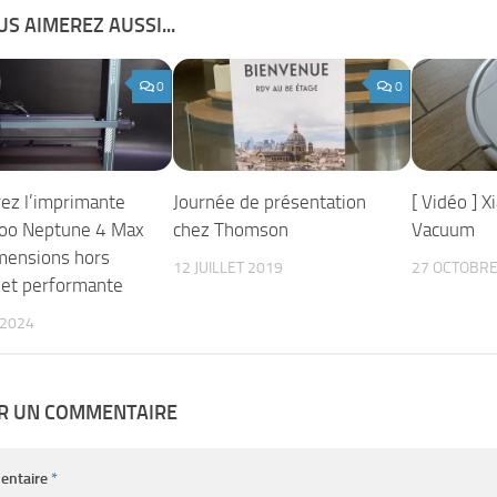
S AIMEREZ AUSSI...
0
0
ez l’imprimante
Journée de présentation
[ Vidéo ] 
oo Neptune 4 Max
chez Thomson
Vacuum
imensions hors
12 JUILLET 2019
27 OCTOBRE
et performante
 2024
ER UN COMMENTAIRE
entaire
*