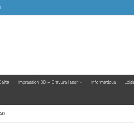
t
Delta
Impression 3D – Gravure laser
Informatique
Loisi
40