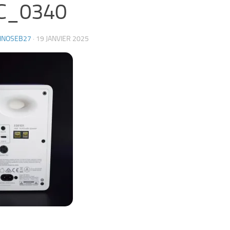
C_0340
HNOSEB27
·
19 JANVIER 2025