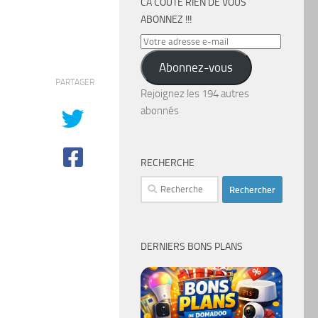
CA COÛTE RIEN DE VOUS
ABONNEZ !!!
Votre
adresse
Abonnez-vous
e-
PARTAGER
mail
Rejoignez les 194 autres
abonnés
RECHERCHE
Rechercher :
DERNIERS BONS PLANS