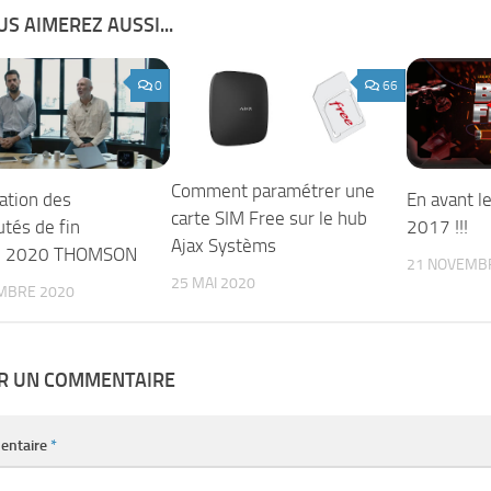
S AIMEREZ AUSSI...
0
66
Comment paramétrer une
ation des
En avant le
carte SIM Free sur le hub
tés de fin
2017 !!!
Ajax Systèms
e 2020 THOMSON
21 NOVEMB
25 MAI 2020
MBRE 2020
ER UN COMMENTAIRE
entaire
*