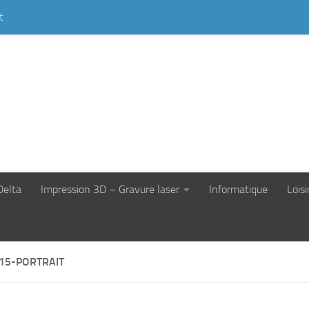
t
Delta
Impression 3D – Gravure laser
Informatique
Loisi
15-PORTRAIT