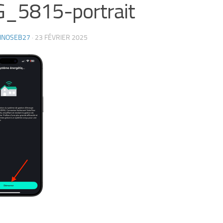
G_5815-portrait
HNOSEB27
·
23 FÉVRIER 2025