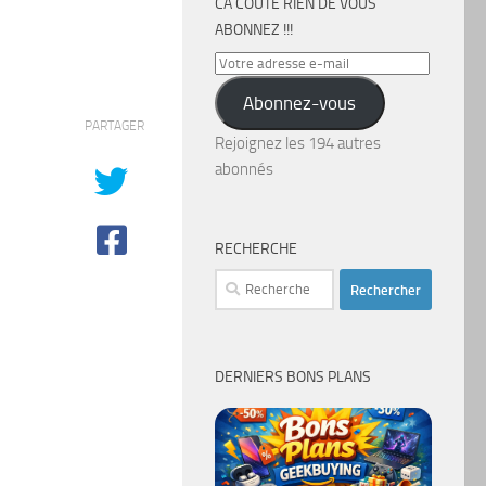
CA COÛTE RIEN DE VOUS
ABONNEZ !!!
Votre
adresse
Abonnez-vous
e-
PARTAGER
mail
Rejoignez les 194 autres
abonnés
RECHERCHE
Rechercher :
DERNIERS BONS PLANS